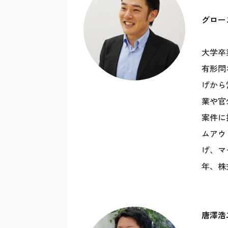
グロー
大学卒
有形問
げから
業や官
案件に
ムアウ
げ、マ
年、株式
唐澤浩