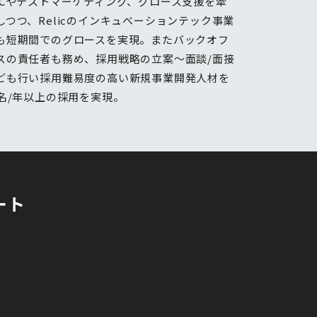
oCやテストマーケティング、グロース支援を牽
しつつ、Relicのインキュベーションテック事業
も短期間でのグロースを実現。またバックオフ
スの責任者も務め、採用戦略の立案〜面談/面接
ども行い採用難易度の高い新規事業開発人材を
0名/年以上の採用を実現。
ート