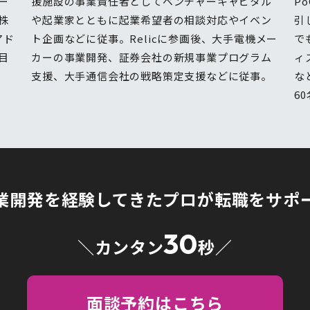
ー
援施設の事業責任者としてベンチャーキャピタル
P
株
や起業家とともに起業希望者の相談対応やイベン
引
アド
ト企画などに従事。Relicに参画後、大手電機メー
で
目
カーの事業開発、証券会社の新規事業プログラム
ィ
支援、大手通信会社の戦略策定支援などに従事。
な
6
業開発を経験してきたプロが
転職をサポ
30
＼カンタン
秒／
面談予約はこちら