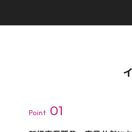
01
Point