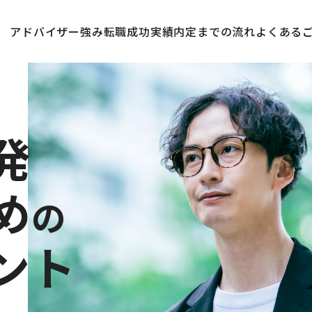
アドバイザー
強み
転職成功実績
内定までの流れ
よくある
発
め
の
ント