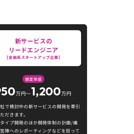
新サービスの
リードエンジニア
【金融系スタートアップ企業】
想定年収
950
1,200
万円〜
万円
自社で検討中の新サービスの開発を牽引
ただきます。
タイプ開発のほか開発体制の計画/構
営陣へのレポーティングなどを担って