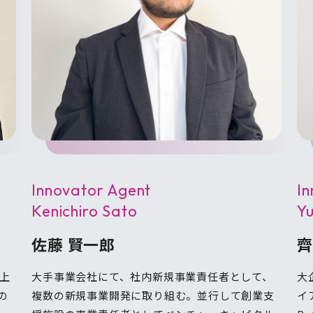
Innovator Agent
I
Kenichiro Sato
Yu
佐藤 賢一郎
齊
上
大手事業会社にて、社内新規事業責任者として、
大
の
複数の新規事業開発に取り組む。並行して創業支
イ