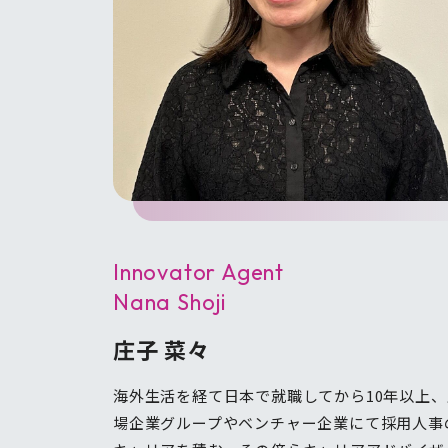
Innovator Agent
Nana Shoji
庄子 菜々
海外生活を経て日本で就職してから10年以上、
場企業グループやベンチャー企業にて採用人事