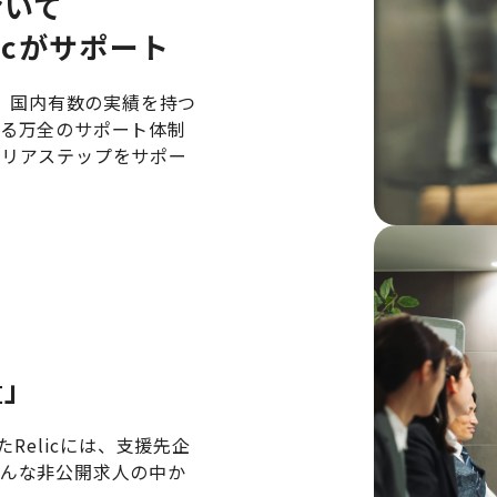
おいて
icがサポート
は、国内有数の実績を持つ
よる万全のサポート体制
ャリアステップをサポー
量」
Relicには、支援先企
そんな非公開求人の中か