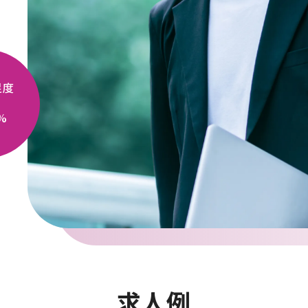
足度
%
求人例