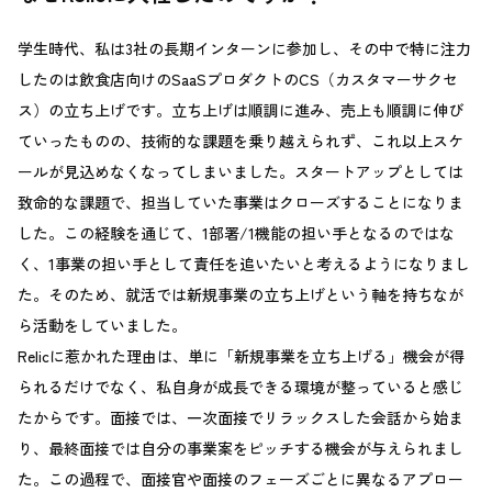
学生時代、私は3社の長期インターンに参加し、その中で特に注力
したのは飲食店向けのSaaSプロダクトのCS（カスタマーサクセ
ス）の立ち上げです。立ち上げは順調に進み、売上も順調に伸び
ていったものの、技術的な課題を乗り越えられず、これ以上スケ
ールが見込めなくなってしまいました。スタートアップとしては
致命的な課題で、担当していた事業はクローズすることになりま
した。この経験を通じて、1部署/1機能の担い手となるのではな
く、1事業の担い手として責任を追いたいと考えるようになりまし
た。そのため、就活では新規事業の立ち上げという軸を持ちなが
ら活動をしていました。
Relicに惹かれた理由は、単に「新規事業を立ち上げる」機会が得
られるだけでなく、私自身が成長できる環境が整っていると感じ
たからです。面接では、一次面接でリラックスした会話から始ま
り、最終面接では自分の事業案をピッチする機会が与えられまし
た。この過程で、面接官や面接のフェーズごとに異なるアプロー