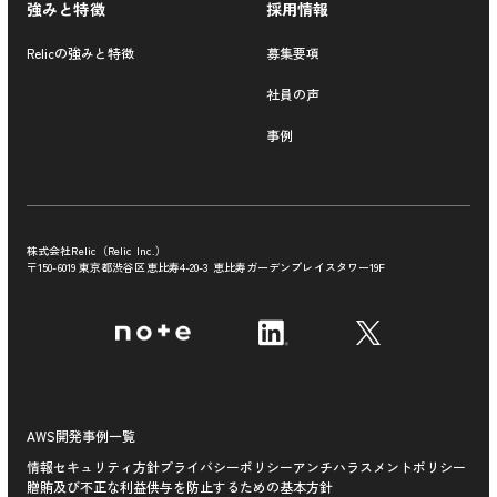
強みと特徴
採用情報
Relicの強みと特徴
募集要項
社員の声
事例
株式会社Relic（Relic Inc.）
〒150-6019 東京都渋谷区恵比寿4-20-3
恵比寿ガーデンプレイスタワー19F
AWS開発事例一覧
情報セキュリティ方針
プライバシーポリシー
アンチハラスメントポリシー
贈賄及び不正な利益供与を防止するための基本方針