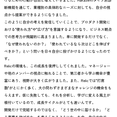
げるための行動が自然と増えていきました。HaKaSeのタイプ別診
断機能を通じて、業種別の具体的なニーズに対しても、自分の視
点から提案ができるようになりました。
このように自分の考えを発信していくことで、プロダクト開発に
おける"使われ方"や"広げ方"を意識するようになり、ビジネス観点
での思考力が飛躍的に高まりました。単に開発するだけでなく、
「なぜ使われないのか？」「使われているなら次はどこを伸ばす
べきか？」という問いを日々自分に投げかけるようになったので
す。
Relicの環境も、この成長を後押ししてくれました。マネージャー
や他のメンバーの視点に触れることで、第三者から学ぶ機会が豊
富にあり、視野が大きく広がりました。また、Relicでは"打席
数"がとにかく多く、大小問わずさまざまなチャレンジの機会をも
らえます。仮に失敗しても、それを分析し、学びに変える風土が
根付いているので、成長サイクルがとても速いんです。
開発だけで完結するのではなく、「どう世の中に届けるか」「ど