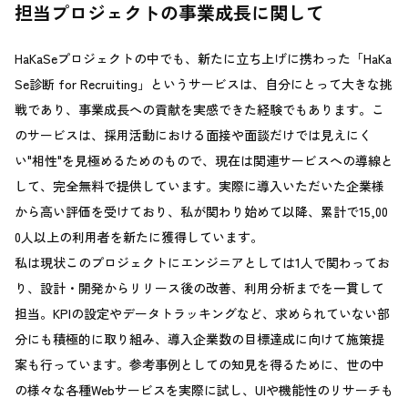
担当プロジェクトの事業成長に関して
HaKaSeプロジェクトの中でも、新たに立ち上げに携わった「HaKa
Se診断 for Recruiting」というサービスは、自分にとって大きな挑
戦であり、事業成長への貢献を実感できた経験でもあります。こ
のサービスは、採用活動における面接や面談だけでは見えにく
い"相性"を見極めるためのもので、現在は関連サービスへの導線と
して、完全無料で提供しています。実際に導入いただいた企業様
から高い評価を受けており、私が関わり始めて以降、累計で15,00
0人以上の利用者を新たに獲得しています。
私は現状このプロジェクトにエンジニアとしては1人で関わってお
り、設計・開発からリリース後の改善、利用分析までを一貫して
担当。KPIの設定やデータトラッキングなど、求められていない部
分にも積極的に取り組み、導入企業数の目標達成に向けて施策提
案も行っています。参考事例としての知見を得るために、世の中
の様々な各種Webサービスを実際に試し、UIや機能性のリサーチも