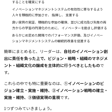
することを確実にする
イノベーションマネジメントシステムの有効性に寄与するよう
人々を積極的に参加させ、 指揮し、 支援する
良い実例の実証、積極的な参加の確保、並びに成功及び失敗の両
方からの学習の円滑化のために、 イノベーターを励まし評価する
あらかじめ定めた開隔でのパフォーマンス評価、及びイノベー
ションマネジメントシステムの継続的改善を促進する
簡単にまとめると、
リーダーは、
自社のイノベーション創
出に責任を負った上で、ビジョン・戦略・組織のマネジメ
ント・組織文化の醸成を主体的に行うべきとしたもの
で
す。
これらの中でも特に重要なのは、
①イノベーションのビ
ジョン確立・実施・維持、②イノベーション戦略の確立・
実施・維持、③価値実現の重視
です。
1つずつみていきましょう。