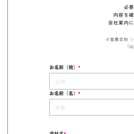
必
内容を
会社案内
※営業目的（
（
in
お名前（姓）
*
お名前（名）
*
会社名
*