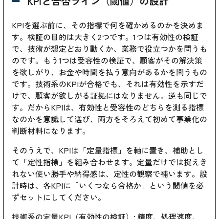
KPIと合否ライン（閾値）の設計
KPIを選ぶ前に、その指標で何を確かめるのかを決めま
す。検証の目的は大きく2つです。1つは有効性の検証
で、技術が想定どおり動くか、業務で役立つかを問うも
のです。もう1つは受容性の検証で、顧客がその解決策
を欲しがり、お金や時間を払う意向があるかを問うもの
です。技術系のKPIが合格でも、それは有効性を示すだ
けで、顧客が欲しがる証拠にはなりません。逆も同じで
す。だからKPIは、有効性と受容性のどちらを測る指標
なのかを意識して選び、両方をそろえて初めて事業化の
判断材料になります。
そのうえで、KPIは「定量指標」を軸に置き、補助とし
て「定性指標」を組み合わせます。定量だけでは捉えき
れない使い勝手や納得感は、定性の観察で補います。設
計時は、各KPIに「いくつなら合格か」という閾値を必
ずセットにしてください。
技術系の定量KPI（有効性の検証）: 精度、処理速度、