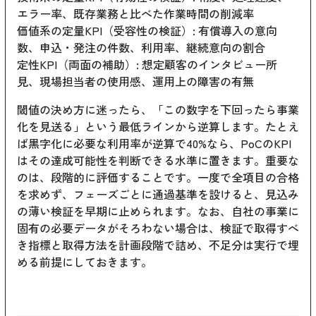
エラー率、既存業務と比べた作業時間の削減率
価値系の定量KPI（受容性の検証）: 有償導入の意向
数、申込・発注の件数、利用率、継続意向の割合
定性KPI（両面の補助）: 想定顧客のインタビュー所
見、現場担当者の使用感、運用上の障害の有無
閾値の決め方に迷ったら、「この数字を下回ったら事業
化を見送る」という最低ラインから逆算します。たとえ
ば黒字化に必要な利用率が逆算で40%なら、PoCのKPI
はその達成可能性を判断できる水準に置きます。重要な
のは、段階的に評価することです。一度で全項目の合格
を求めず、フェーズごとに通過基準を設けると、見込み
の薄い検証を早期に止められます。なお、自社の事業に
固有の必要データがそろわない場合は、検証で取得すべ
き指標と取得方法を計画段階で詰め、不足分は実行で埋
める前提にしておきます。