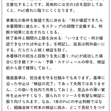
文書化することです。具体的には次の3点を設計してお
くと、PoC疲れに陥りにくくなります。
事業化の条件を数値で先に決める: 「何が確認できたら
本番開発に進むか」をステップ1の段階で定義する。判
断が結果に左右されなくなる。
終了条件と期間の上限を決める: 「いつまでに・何が確
認できなければ中止する」を明記し、延長は例外扱いに
する。だらだらと続く検証を防ぐ。
本番移行の担当と段取りを先に置く: PoCが成功した場
合に引き継ぐチーム・予算・スケジュールの枠を、検証
前から仮で確保しておく。
撤退基準は、担当者を守る仕組みでもあります。基準に
沿った中止は「検証の完了」であって失敗ではありませ
ん。この扱いを社内で共有しておくと、見込みの薄い案
件を止めやすくなり、限られたリソースを有望な検証に
振り向けられます。なお、1本のPoCの中止判断ではな
く、組織全体で何本の検証に挑み、どこで見切りをつけ