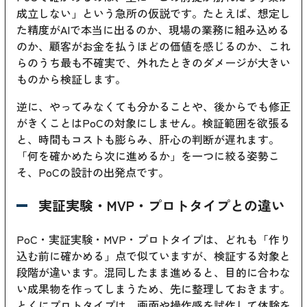
成立しない」という急所の仮説です。たとえば、想定し
た精度がAIで本当に出るのか、現場の業務に組み込める
のか、顧客がお金を払うほどの価値を感じるのか、これ
らのうち最も不確実で、外れたときのダメージが大きい
ものから検証します。
逆に、やってみなくても分かることや、後からでも修正
がきくことはPoCの対象にしません。検証範囲を欲張る
と、時間もコストも膨らみ、肝心の判断が遅れます。
「何を確かめたら次に進めるか」を一つに絞る姿勢こ
そ、PoCの設計の出発点です。
実証実験・MVP・プロトタイプとの違い
PoC・実証実験・MVP・プロトタイプは、どれも「作り
込む前に確かめる」点で似ていますが、検証する対象と
段階が違います。混同したまま進めると、目的に合わな
い成果物を作ってしまうため、先に整理しておきます。
とくにプロトタイプは、画面や操作感を試作して体験を