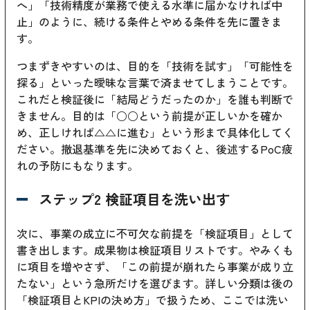
へ」「技術精度が業務で使える水準に届かなければ中
止」のように、続ける条件とやめる条件を先に置きま
す。
つまずきやすいのは、目的を「技術を試す」「可能性を
探る」といった曖昧な言葉で済ませてしまうことです。
これだと検証後に「結局どうだったのか」を誰も判断で
きません。目的は「○○という前提が正しいかを確か
め、正しければ△△に進む」という形まで具体化してく
ださい。撤退基準を先に決めておくと、後述するPoC疲
れの予防にもなります。
ステップ2 検証項目を洗い出す
次に、事業の成立に不可欠な前提を「検証項目」として
書き出します。成果物は検証項目リストです。やみくも
に項目を増やさず、「この前提が崩れたら事業が成り立
たない」という急所だけを選びます。詳しい分類は後の
「検証項目とKPIの決め方」で扱うため、ここでは洗い