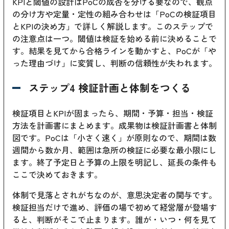
KPIと閾値の設計はPoCの成否を分ける要なので、観点
の分け方や定量・定性の組み合わせは「PoCの検証項目
とKPIの決め方」で詳しく解説します。このステップで
の注意点は一つ。閾値は検証を始める前に決めることで
す。結果を見てから合格ラインを動かすと、PoCが「や
った理由づけ」に変質し、判断の信頼性が失われます。
ステップ4 検証計画と体制をつくる
検証項目とKPIが固まったら、期間・予算・担当・検証
方法を計画書にまとめます。成果物は検証計画書と体制
図です。PoCは「小さく速く」が原則なので、期間は数
週間から数か月、範囲は急所の検証に必要な最小限にし
ます。終了予定日と予算の上限を明記し、延長の条件も
ここで決めておきます。
体制で見落とされがちなのが、意思決定者の関与です。
検証担当だけで進め、評価の場で初めて経営層が登場す
ると、判断がそこで止まります。誰が・いつ・何を見て