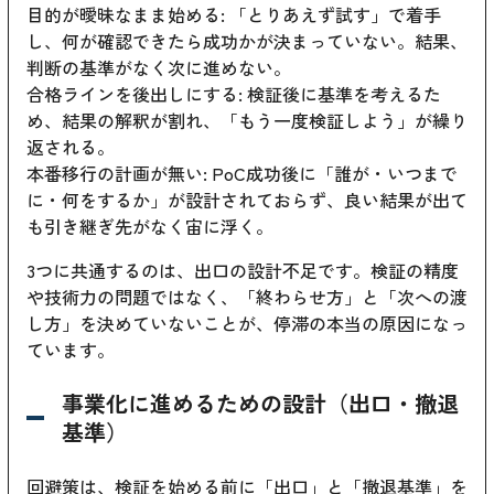
目的が曖昧なまま始める: 「とりあえず試す」で着手
し、何が確認できたら成功かが決まっていない。結果、
判断の基準がなく次に進めない。
合格ラインを後出しにする: 検証後に基準を考えるた
め、結果の解釈が割れ、「もう一度検証しよう」が繰り
返される。
本番移行の計画が無い: PoC成功後に「誰が・いつまで
に・何をするか」が設計されておらず、良い結果が出て
も引き継ぎ先がなく宙に浮く。
3つに共通するのは、出口の設計不足です。検証の精度
や技術力の問題ではなく、「終わらせ方」と「次への渡
し方」を決めていないことが、停滞の本当の原因になっ
ています。
事業化に進めるための設計（出口・撤退
基準）
回避策は、検証を始める前に「出口」と「撤退基準」を