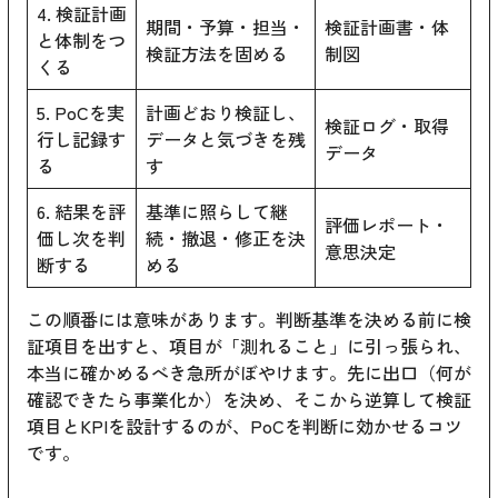
4. 検証計画
期間・予算・担当・
検証計画書・体
と体制をつ
検証方法を固める
制図
くる
5. PoCを実
計画どおり検証し、
検証ログ・取得
行し記録す
データと気づきを残
データ
る
す
6. 結果を評
基準に照らして継
評価レポート・
価し次を判
続・撤退・修正を決
意思決定
断する
める
この順番には意味があります。判断基準を決める前に検
証項目を出すと、項目が「測れること」に引っ張られ、
本当に確かめるべき急所がぼやけます。先に出口（何が
確認できたら事業化か）を決め、そこから逆算して検証
項目とKPIを設計するのが、PoCを判断に効かせるコツ
です。