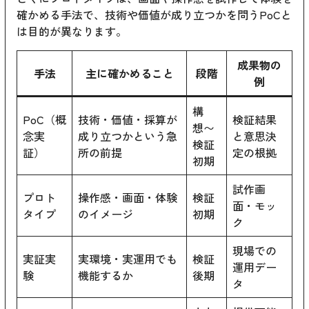
確かめる手法で、技術や価値が成り立つかを問うPoCと
は目的が異なります。
成果物の
手法
主に確かめること
段階
例
構
PoC（概
技術・価値・採算が
検証結果
想〜
念実
成り立つかという急
と意思決
検証
証）
所の前提
定の根拠
初期
試作画
プロト
操作感・画面・体験
検証
面・モッ
タイプ
のイメージ
初期
ク
現場での
実証実
実環境・実運用でも
検証
運用デー
験
機能するか
後期
タ