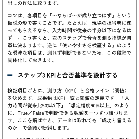
出しの作法に絞ります。
コツは、各項目を「〜ならば〜が成り立つはず」という
仮説の形で書くことです。たとえば「現場の担当者に使
ってもらえるなら、入力時間が従来の半分以下になるは
ず」。こう書くと、次のステップで合否を測る指標が自
然に決まります。逆に「使いやすさを検証する」のよう
な曖昧な項目は、測れず判断できないため、この段階で
具体化しておきます。
ステップ3 KPIと合否基準を設計する
検証項目ごとに、測り方（KPI）と合格ライン（閾値）
を決めます。成果物はKPI一覧と閾値の定義です。「入
力時間が従来比50%以下」「想定精度90%以上」のよう
に、True／Falseで判断できる数値を一つずつ紐づけま
す。ここを飛ばすと、データは取れても「成功と言える
のか」で会議が紛糾します。