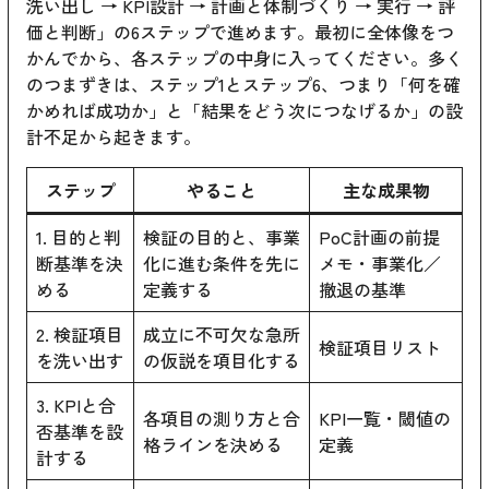
洗い出し → KPI設計 → 計画と体制づくり → 実行 → 評
価と判断」の6ステップで進めます。最初に全体像をつ
かんでから、各ステップの中身に入ってください。多く
のつまずきは、ステップ1とステップ6、つまり「何を確
かめれば成功か」と「結果をどう次につなげるか」の設
計不足から起きます。
ステップ
やること
主な成果物
1. 目的と判
検証の目的と、事業
PoC計画の前提
断基準を決
化に進む条件を先に
メモ・事業化／
める
定義する
撤退の基準
2. 検証項目
成立に不可欠な急所
検証項目リスト
を洗い出す
の仮説を項目化する
3. KPIと合
各項目の測り方と合
KPI一覧・閾値の
否基準を設
格ラインを決める
定義
計する