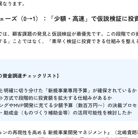
異なります。
ェーズ（0→1）：「少額・高速」で仮説検証に投
では、顧客課題の発見と仮説検証が最優先です。この段階での
する」ことではなく、「素早く検証に投資できる仕組みを整え
ズの資金調達チェックリスト】
算と明確に切り分けた「新規事業専用予算」が確保されているか
ート方式で段階的に投資額を拡大する仕組みがあるか
ピングやMVP開発に充てる少額予算（数百万円〜）の決裁プロ
金・助成金（ものづくり補助金等）の活用可能性を検討したか
ョンの再現性を高める 新規事業開発マネジメント』（北嶋貴朗