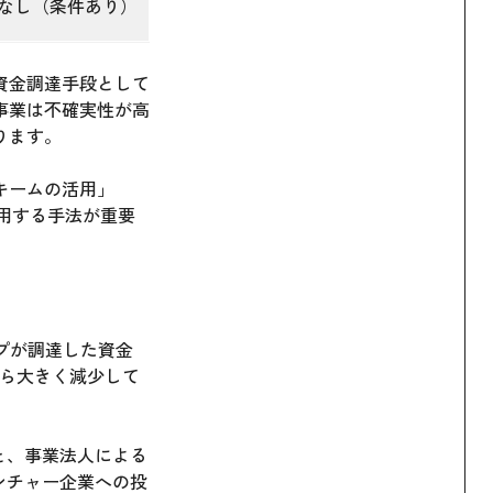
なし（条件あり）
資金調達手段として
事業は不確実性が高
ります。
キームの活用」
用する手法が重要
プが調達した資金
から大きく減少して
と、事業法人による
ンチャー企業への投