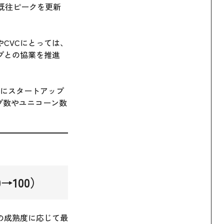
の既往ピークを更新
CVCにとっては、
プとの協業を推進
年にスタートアップ
プ数やユニコーン数
→100）
の成熟度に応じて最