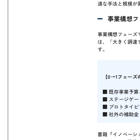
適な手法と規模が
事業構想フ
事業構想フェーズ
は、「大きく調達
す。
【0→1フェー
■ 既存事業予
■ ステージゲ
■ プロトタイ
■ 社外の補助
書籍『イノベーシ