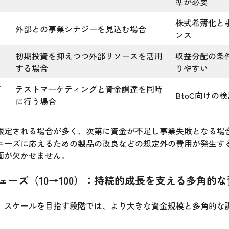
準が必要
テ
株式希薄化と
外部との事業シナジーを見込む場合
ンス
ア
初期投資を抑えつつ外部リソースを活用
収益分配の条
する場合
りやすい
デ
テストマーケティングと資金調達を同時
BtoC向けの
に行う場合
限定される場合が多く、次第に資金が不足し事業失敗となる場
ニーズに応えるための製品の改良などの想定外の費用が発生す
画が欠かせません。
ェーズ（10→100）：持続的成長を支える多角的
、スケールを目指す段階では、より大きな資金規模と多角的な