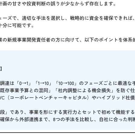
計画の甘さや投資判断の誤りが少なからず存在します。
ェーズで、適切な手法を選択し、戦略的に資金を確保できれば
十分に可能です。
業の新規事業開発責任者の方に向けて、以下のポイントを体系
】
調達は「0→1」「1→10」「10→100」のフェーズごとに最適
既存事業予算との混同」「社内調整による機会損失」を防ぐ仕
、CVC（コーポレートベンチャーキャピタル）やハイブリッド社
段」であり、事業を形にする実行力とセットで初めて機能する
確保から外部連携まで、8つの手法を比較し、自社に合った判