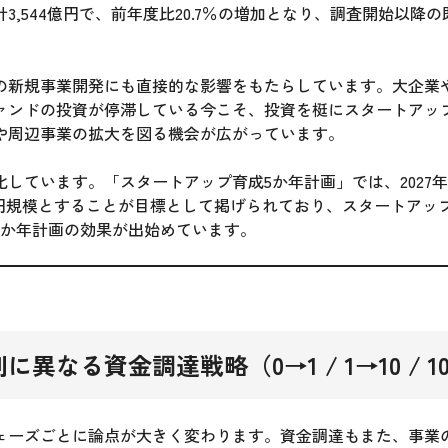
3,544億円で、前年度比20.7％の増加となり、調査開始以降
の新規事業開発にも直接的な影響をもたらしています。大企業や
ァンドの投資が停滞している今こそ、投資を梃にスタートアッ
や周辺事業の拡大を図る機会が広がっています。
化しています。「スタートアップ育成5か年計画」では、2027
兆円規模とすることが目標として掲げられており、スタートアッ
5か年計画の効果が出始めています。
異なる資金調達戦略（0→1 / 1→10 / 10
ェーズごとに論点が大きく変わります。資金調達もまた、事業