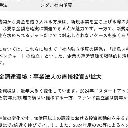
手法
ング、社内予算
機関から資金を借り入れる方法は、新規事業を立ち上げる際の
、必要な金額を確実に調達できる点が魅力です。一方で、新規
性を求められるデットだけでは対応しきれないケースも多くあ
においては、これらに加えて「社内独立予算の確保」「出島ス
トベンチャー）の設立」といった、企業の経営資源を戦略的に活
す。
の資金調達環境：事業法人の直接投資が拡大
達環境は、近年大きく変化しています。2024年にスタートアッ
億円と前年比3%増で横ばい推移する一方、ファンド設立額は前年
主体の変化です。10億円以上の調達における投資家動向をみる
比で2倍近く伸びています。また、2024年度のVC等によるベ