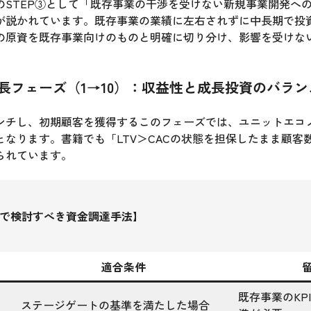
のSTEP③として「既存事業の干渉を受けない新規事業開発へ
が説かれています。既存事業の業績に左右されずに中長期で投
の原資を既存事業向けのものと明確に切り分け、影響を受けな
長フェーズ（1→10）：収益性と成長投資のバラ
ンチし、初期顧客を獲得するこのフェーズでは、ユニットエコ
となります。書籍でも「LTV＞CACの状態を担保したまま顧客
られています。
ズで検討すべき資金調達手法】
適合条件
申
既存事業のKP
ステージゲートの基準を満たした場合