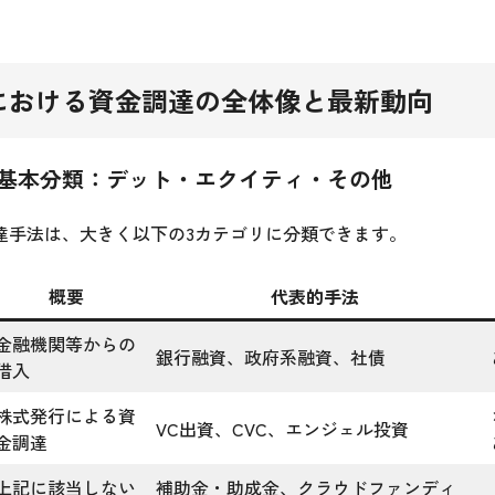
における資金調達の全体像と最新動向
基本分類：デット・エクイティ・その他
達手法は、大きく以下の3カテゴリに分類できます。
概要
代表的手法
金融機関等からの
銀行融資、政府系融資、社債
借入
株式発行による資
VC出資、CVC、エンジェル投資
金調達
上記に該当しない
補助金・助成金、クラウドファンディ