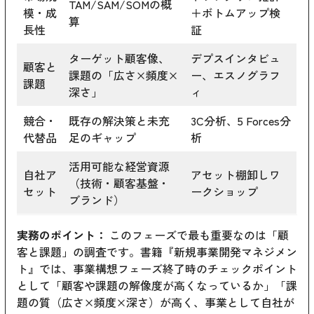
TAM/SAM/SOMの概
模・成
＋ボトムアップ検
算
長性
証
ターゲット顧客像、
デプスインタビュ
顧客と
課題の「広さ×頻度×
ー、エスノグラフ
課題
深さ」
ィ
競合・
既存の解決策と未充
3C分析、5 Forces分
代替品
足のギャップ
析
活用可能な経営資源
自社ア
アセット棚卸しワ
（技術・顧客基盤・
セット
ークショップ
ブランド）
実務のポイント：
このフェーズで最も重要なのは「顧
客と課題」の調査です。書籍『新規事業開発マネジメン
ト』では、事業構想フェーズ終了時のチェックポイント
として「顧客や課題の解像度が高くなっているか」「課
題の質（広さ×頻度×深さ）が高く、事業として自社が