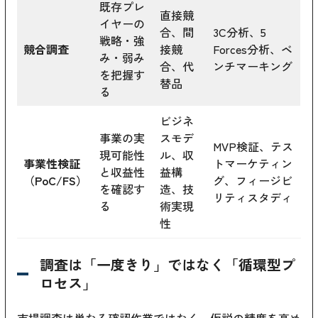
既存プレ
直接競
イヤーの
合、間
3C分析、5
戦略・強
競合調査
接競
Forces分析、ベ
み・弱み
合、代
ンチマーキング
を把握す
替品
る
ビジネ
事業の実
スモデ
MVP検証、テス
現可能性
ル、収
事業性検証
トマーケティン
と収益性
益構
（PoC/FS）
グ、フィージビ
を確認す
造、技
リティスタディ
る
術実現
性
調査は「一度きり」ではなく「循環型プ
ロセス」