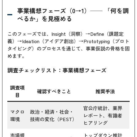
事業構想フェーズ（0→1）── 「何を調
べるか」を見極める
このフェーズでは、Insight（洞察）→Define（課題定
義）→Ideation（アイデア創出）→Prototyping（プロト
タイピング）のプロセスを通じて、事業仮説の骨格を固
めます。
調査チェックリスト：事業構想フェーズ
調査項
確認すべきこと
推奨手法
目
官公庁統計、業界
マクロ
政治・経済・社会・
レポート、有識者
環境
技術の変化（PEST）
ヒアリング
市場規
トップダウン推計