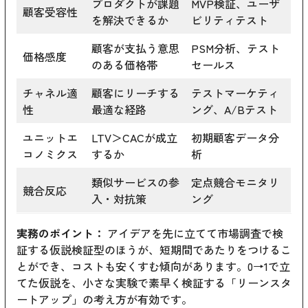
プロダクトが課題
MVP検証、ユーザ
顧客受容性
を解決できるか
ビリティテスト
顧客が支払う意思
PSM分析、テスト
価格感度
のある価格帯
セールス
チャネル適
顧客にリーチする
テストマーケティ
性
最適な経路
ング、A/Bテスト
ユニットエ
LTV＞CACが成立
初期顧客データ分
コノミクス
するか
析
類似サービスの参
定点競合モニタリ
競合反応
入・対抗策
ング
実務のポイント：
アイデアを先に立てて市場調査で検
証する仮説検証型のほうが、短期間であたりをつけるこ
とができ、コストも安くすむ傾向があります。0→1で立
てた仮説を、小さな実験で素早く検証する「リーンスタ
ートアップ」の考え方が有効です。