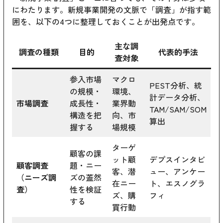
にわたります。新規事業開発の文脈で「調査」が指す範
囲を、以下の4つに整理しておくことが出発点です。
主な調
調査の種類
目的
代表的手法
査対象
参入市場
マクロ
PEST分析、統
の規模・
環境、
計データ分析、
市場調査
成長性・
業界動
TAM/SAM/SOM
構造を把
向、市
算出
握する
場規模
ターゲ
顧客の課
ット顧
デプスインタビ
顧客調査
題・ニー
客、潜
ュー、アンケー
（ニーズ調
ズの蓋然
在ニー
ト、エスノグラ
査）
性を検証
ズ、購
フィ
する
買行動