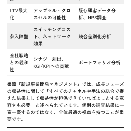
LTV最大
アップセル・クロ
既存顧客データ分
化
スセルの可能性
析、NPS調査
スイッチングコス
参入障壁
ト、ネットワーク
競合差別化分析
効果
全社戦略
シナジー創出、
との親和
ポートフォリオ分析
KGI/KPIへの貢献
性
書籍『新規事業開発マネジメント』では、成長フェーズ
の収益性に関して「すべてのチャネルや手法の総合で捉
えた結果として収益性が担保できていればよしとする寛
容さも必要」と述べられています。個別の調査結果に一
喜一憂するのではなく、全体最適の視点を持つことが重
要です。