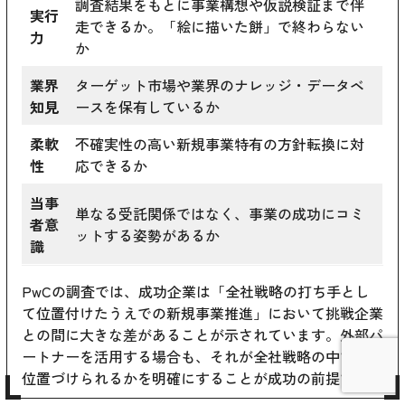
調査結果をもとに事業構想や仮説検証まで伴
実行
走できるか。「絵に描いた餅」で終わらない
力
か
業界
ターゲット市場や業界のナレッジ・データベ
知見
ースを保有しているか
柔軟
不確実性の高い新規事業特有の方針転換に対
性
応できるか
当事
単なる受託関係ではなく、事業の成功にコミ
者意
ットする姿勢があるか
識
PwCの調査では、成功企業は「全社戦略の打ち手とし
て位置付けたうえでの新規事業推進」において挑戦企業
との間に大きな差があることが示されています。外部パ
ートナーを活用する場合も、それが全社戦略の中でどう
位置づけられるかを明確にすることが成功の前提です。