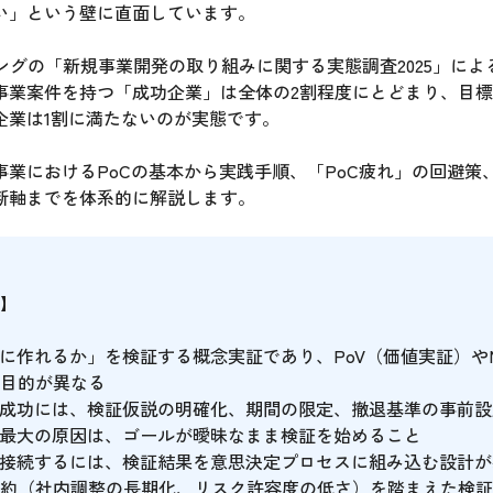
い」という壁に直面しています。
ングの「新規事業開発の取り組みに関する実態調査2025」に
事業案件を持つ「成功企業」は全体の2割程度にとどまり、目
企業は1割に満たないのが実態です。
事業におけるPoCの基本から実践手順、「PoC疲れ」の回避策
断軸までを体系的に解説します。
】
的に作れるか」を検証する概念実証であり、PoV（価値実証）や
目的が異なる
C成功には、検証仮説の明確化、期間の限定、撤退基準の事前
の最大の原因は、ゴールが曖昧なまま検証を始めること
へ接続するには、検証結果を意思決定プロセスに組み込む設計が
約（社内調整の長期化、リスク許容度の低さ）を踏まえた検証