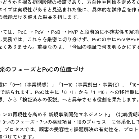
るかどうかを探る初期段階の検証であり、方向性や目標を定める
タイプは実現性があると見込まれた後に、具体的な試作品を作
限の機能だけを備えた製品を指します。
は、PoC → PoV → PoB → MVP と段階的に不確実性を
実務では、これらを厳密に切り分けず、PoCの中にPoVやPo
なくありません。重要なのは、「今回の検証で何を明らかにす
発のフェーズとPoCの位置づけ
に「0→1（事業構想）」「1→10（事業創出・事業化）」「10→
で語られます。PoCは主に「0→1」から「1→10」への移行期
想」から「検証済みの仮説」へと昇華させる役割を果たします
ョンの再現性を高める 新規事業開発マネジメント』（北嶋貴朗
3つのフェーズ・7つの検証項目・10のプロセス」に体系化して
yping」プロセスでは、顧客の受容性と課題解決の有効性を、プロ
置づけています。