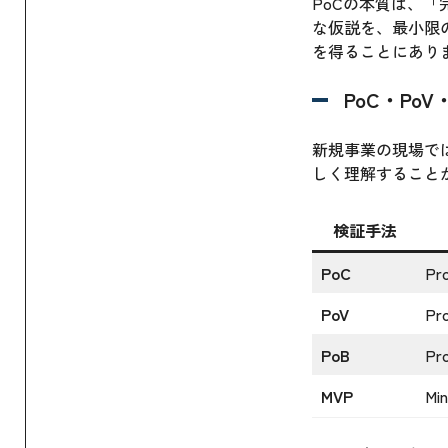
PoCの本質は、
な仮説を、最小限
を得ることにあり
PoC・Po
新規事業の現場で
しく理解すること
検証手法
PoC
Pr
PoV
Pro
PoB
Pro
MVP
Min