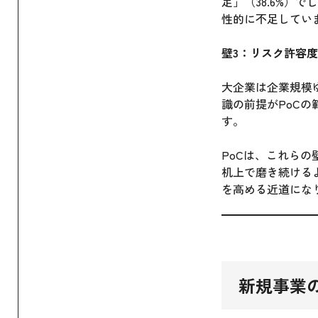
足」（38.6%
性的に不足してい
壁3：リスク許容
大企業は企業規模
識の前提がPoC
す。
PoCは、これら
机上で磨き続ける
を高める近道にな
新規事業の