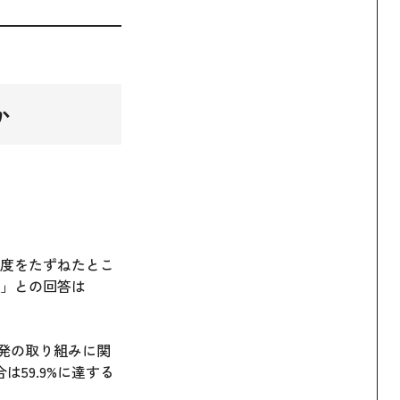
か
功度をたずねたとこ
い」との回答は
開発の取り組みに関
59.9%に達する