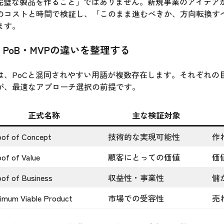
「完璧な製品を作ること」ではありません。新規事業のアイデア
のコストと時間で検証し、「このまま進むべきか、方向転換す
ます。
V・PoB・MVPの違いを整理する
は、PoCと混同されやすい用語が複数存在します。それぞれの
が、最適なアプローチ選択の前提です。
正式名称
主な検証対象
oof of Concept
技術的な実現可能性
作
of of Value
顧客にとっての価値
価
of of Business
収益性・事業性
儲
imum Viable Product
市場での受容性
売