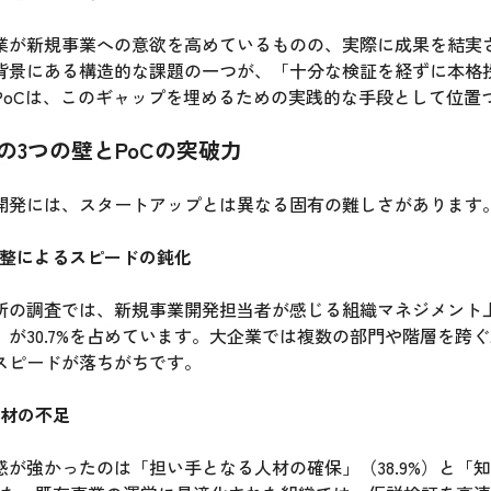
業が新規事業への意欲を高めているものの、実際に成果を結実
背景にある構造的な課題の一つが、「十分な検証を経ずに本格
PoCは、このギャップを埋めるための実践的な手段として位置
の3つの壁とPoCの突破力
開発には、スタートアップとは異なる固有の難しさがあります
調整によるスピードの鈍化
所の調査では、新規事業開発担当者が感じる組織マネジメント
」が30.7%を占めています。大企業では複数の部門や階層を跨
スピードが落ちがちです。
人材の不足
感が強かったのは「担い手となる人材の確保」（38.9%）と「