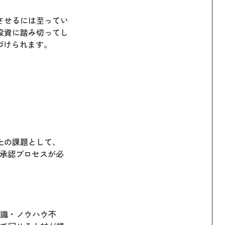
させるには至ってい
投資に踏み切ってし
づけられます。
。
上の課題として、
ぐ承認プロセスが必
知識・ノウハウ不