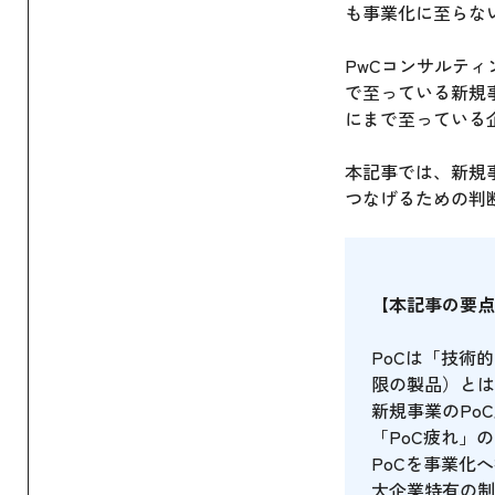
も事業化に至らな
PwCコンサルティ
で至っている新規
にまで至っている
本記事では、新規
つなげるための判
【本記事の要点
PoCは「技術
限の製品）とは
新規事業のPo
「PoC疲れ」
PoCを事業化
大企業特有の制