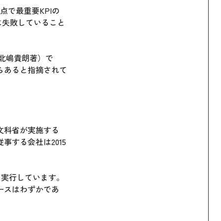
で最重要KPIの
に失敗していること
北嶋貴朗著）で
らあると指摘されて
文科省が実施する
する会社は2015
を実行しています。
ースはわずかであ