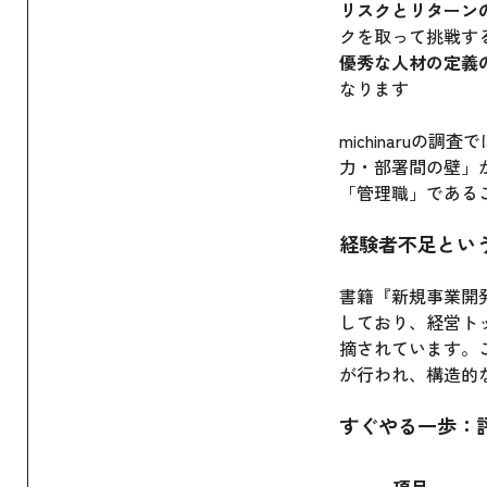
リスクとリターン
クを取って挑戦す
優秀な人材の定義
なります
michinaru
力・部署間の壁」
「管理職」である
経験者不足とい
書籍『新規事業開
しており、経営ト
摘されています。
が行われ、構造的
すぐやる一歩：