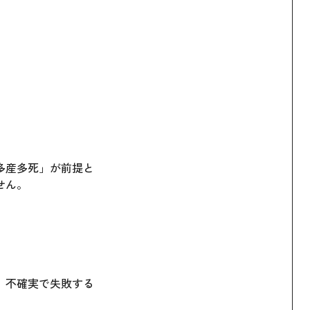
多産多死」が前提と
せん。
。不確実で失敗する