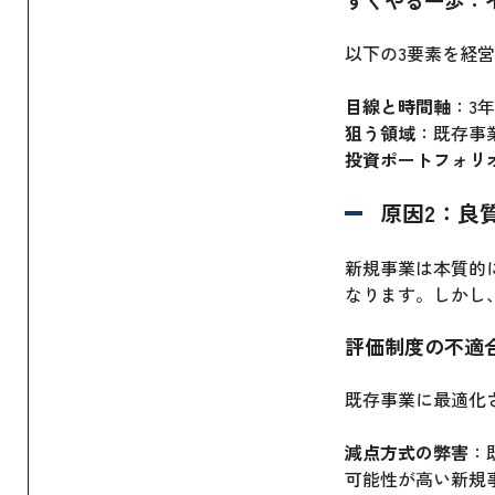
すぐやる一歩：
以下の3要素を経
目線と時間軸
：3
狙う領域
：既存事
投資ポートフォリ
原因2：良
新規事業は本質的
なります。しかし
評価制度の不適
既存事業に最適化
減点方式の弊害
：
可能性が高い新規