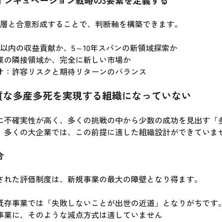
インキュベーション戦略の3要素を定義する
営層と合意形成することで、判断軸を構築できます。
年以内の収益貢献か、5～10年スパンの新領域探索か
業の隣接領域か、完全に新しい市場か
オ
：許容リスクと期待リターンのバランス
質な多産多死を実現する組織になっていない
に不確実性が高く、多くの挑戦の中から少数の成功を見出す「
、多くの大企業では、この前提に適した組織設計ができていま
合
された評価制度は、新規事業の最大の障壁となり得ます。
既存事業では「失敗しないことが出世の近道」となりがちです
事業に、そのような減点方式は適していません