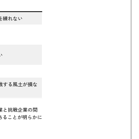
を練れない
い
戦する風土が損な
企業と挑戦企業の間
あることが明らかに