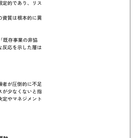
限定的であり、リス
の資質は根本的に異
」「既存事業の非協
な反応を示した層は
験者が圧倒的に不足
スが少なくないと指
決定やマネジメント