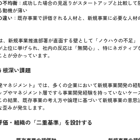
の不均衡
：成功した場合の見返りがスタートアップと比較して
る動機が薄い
の違い
：既存事業で評価される人材と、新規事業に必要な人材
の調査では、新規事業推進部署が直面する壁として「ノウハウの不足
が上位に挙げられ、社内の反応は「無関心」、特にネガティブ
ことが分かっています。
う根深い課題
発マネジメント』では、多くの企業において新規事業開発の経
ップやマネジメント層ですら事業開発経験を持っていないケー
この結果、既存事業の考え方や論理に基づいて新規事業の意思
な歪みが発生します。
評価・組織の「二重基準」を設計する