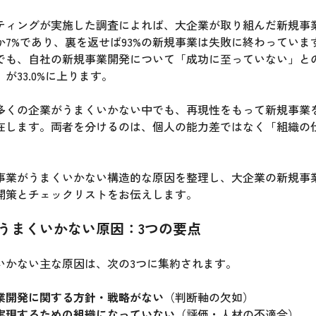
ティングが実施した調査によれば、大企業が取り組んだ新規事
か7%であり、裏を返せば93%の新規事業は失敗に終わっていま
でも、自社の新規事業開発について「成功に至っていない」との回
が33.0%に上ります。
多くの企業がうまくいかない中でも、再現性をもって新規事業
在します。両者を分けるのは、個人の能力差ではなく「組織の
事業がうまくいかない構造的な原因を整理し、大企業の新規事
開策とチェックリストをお伝えします。
うまくいかない原因：3つの要点
いかない主な原因は、次の3つに集約されます。
業開発に関する方針・戦略がない
（判断軸の欠如）
実現するための組織になっていない
（評価・人材の不適合）