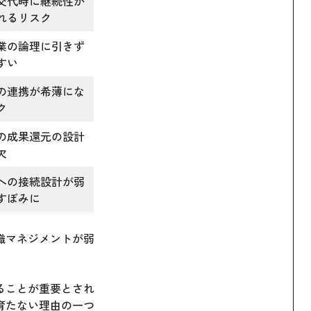
交代時に継続性が
れるリスク
業の論理に引きず
すい
の連携が希薄にな
ク
の成果還元の設計
欠
への接続設計が弱
すぼみに
織マネジメントが弱
ることが重要とされ
育たない理由の一つ