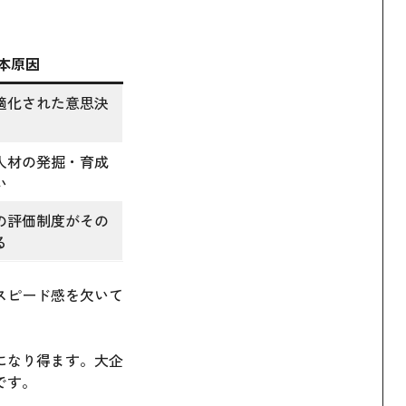
本原因
適化された意思決
人材の発掘・育成
い
の評価制度がその
る
スピード感を欠いて
になり得ます。大企
です。