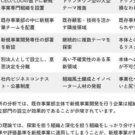
CEO/CDOの直下に新規
トップダウン型の大型
トップ
事業専門組織を設置
テーマ推進
損なわ
既存事業部の中に新規事
既存顧客・技術を活か
既存事
業チームを配置
す隣接領域
られや
新規事業開発専任の部署
継続的に複数テーマを
本体と
を新設
探索
るリス
別法人として設立し、意
高い不確実性のある革
本体へ
思決定を分離
新領域
が不可
社内ビジネスコンテス
組織風土醸成とイノベ
事業化
ト・公募制度
ーター人材の発掘
いと尻
所の分析では、既存事業部主体で新規事業開発を行う企業は組
立部門の設立が効果的であることが示唆されています。
の理論では、探索を担う組織と深化を担う組織をしっかり分け
準や評価基準を新規事業に適用してしまうことが、新規事業が