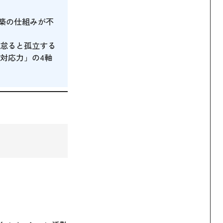
築の仕組みが不
怠ると孤立する
対応力」の4軸