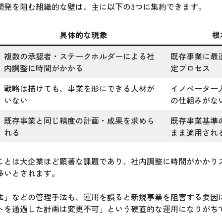
開発を阻む組織的な壁は、主に以下の3つに集約できます。
具体的な現象
根
複数の承認者・ステークホルダーによる社
既存事業に最
内調整に時間がかかる
定プロセス
戦略は描けても、事業を形にできる人材が
イノベーター
いない
の仕組みがな
既存事業と同じ精度の計画・成果を求めら
既存事業基準
れる
まま適用され
ことは大企業ほど顕著な課題であり、社内調整に時間がかかり
多いとされます。
法」などの管理手法も、運用を誤ると新規事業を阻害する要因
トを通過した計画は変更不可」という硬直的な運用になりがち