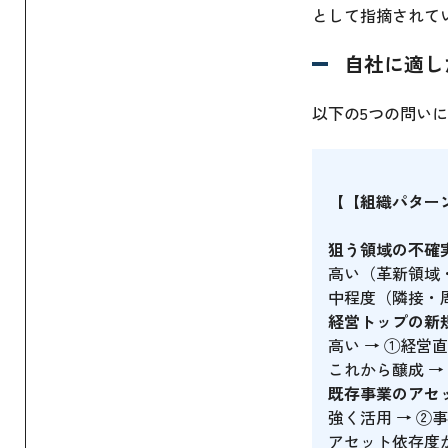
として指摘されて
自社に適し
以下の5つの問い
【【組織パター
狙う領域の不確
高い（革新領域・
中程度（隣接・周
経営トップの新
高い → ①経営
これから醸成 →
既存事業のアセ
強く活用 → 
アセット依存度が