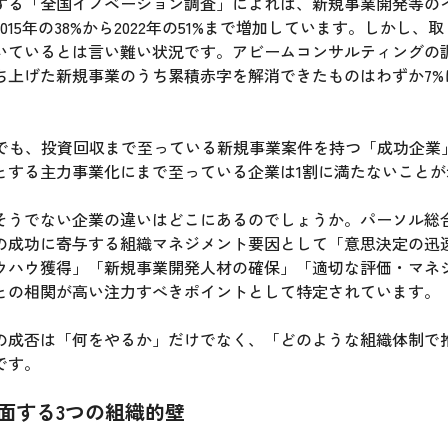
する「全国イノベーション調査」によれば、新規事業開発等の
015年の38%から2022年の51%まで増加しています。しかし、
いているとは言い難い状況です。アビームコンサルティングの調査
ち上げた新規事業のうち累積赤字を解消できたものはわずか7%
調査でも、投資回収まで至っている新規事業案件を持つ「成功企業
とする主力事業化にまで至っている企業は1割に満たないことが
そうでない企業の違いはどこにあるのでしょうか。パーソル総
の成功に寄与する組織マネジメント要因として「意思決定の迅
ウハウ獲得」「新規事業開発人材の確保」「適切な評価・マネ
との相関が高い注力すべきポイントとして特定されています。
の成否は「何をやるか」だけでなく、「どのような組織体制で
です。
面する3つの組織的壁