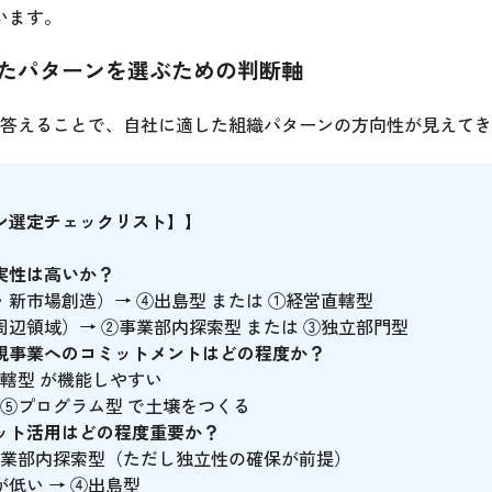
います。
たパターンを選ぶための判断軸
に答えることで、自社に適した組織パターンの方向性が見えて
ン選定チェックリスト】】
実性は高いか？
新市場創造）→ ④出島型 または ①経営直轄型
辺領域）→ ②事業部内探索型 または ③独立部門型
規事業へのコミットメントはどの程度か？
直轄型 が機能しやすい
 ⑤プログラム型 で土壌をつくる
ット活用はどの程度重要か？
②事業部内探索型（ただし独立性の確保が前提）
低い → ④出島型