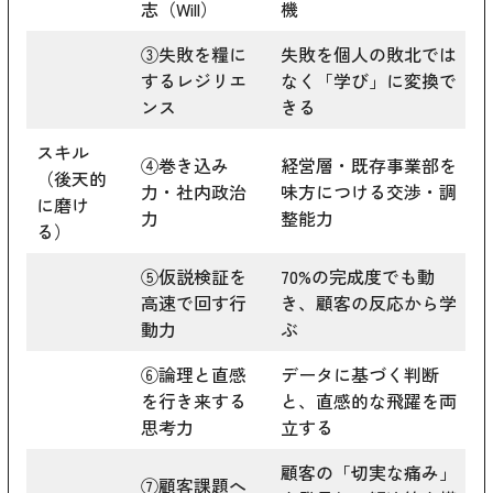
志（Will）
機
③失敗を糧に
失敗を個人の敗北では
するレジリエ
なく「学び」に変換で
ンス
きる
スキル
④巻き込み
経営層・既存事業部を
（後天的
力・社内政治
味方につける交渉・調
に磨け
力
整能力
る）
⑤仮説検証を
70%の完成度でも動
高速で回す行
き、顧客の反応から学
動力
ぶ
⑥論理と直感
データに基づく判断
を行き来する
と、直感的な飛躍を両
思考力
立する
顧客の「切実な痛み」
⑦顧客課題へ