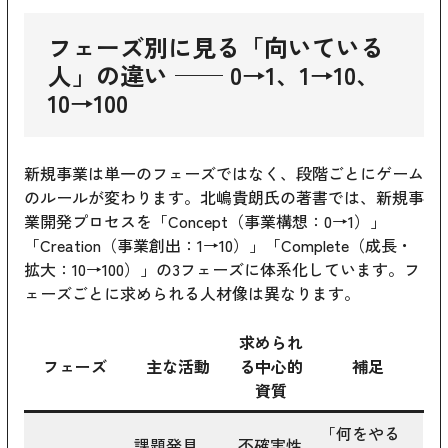
フェーズ別に見る「向いている
人」の違い ── 0→1、1→10、
10→100
新規事業は単一のフェーズではなく、段階ごとにゲーム
のルールが変わります。北嶋貴朗氏の著書では、新規事
業開発プロセスを「Concept（事業構想：0→1）」
「Creation（事業創出：1→10）」「Complete（成長・
拡大：10→100）」の3フェーズに体系化しています。フ
ェーズごとに求められる人材像は異なります。
求められ
フェーズ
主な活動
る中心的
補足
資質
「何をやる
課題発見、
不確実性