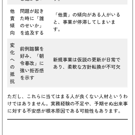
他
問題が起き
「他責」の傾向がある人がいる
責
た時に「誰
と、事業が停滞してしまいま
傾
のせいか」
す。
向
を追及する
変
前例踏襲を
化
好み、「朝
へ
新規事業は仮説の更新が日常で
令暮改」に
の
あり、柔軟な方針転換が不可欠
強い拒否感
抵
を示す
抗
ただし、これらに当てはまる人が良くない人材というわ
けではありません。実務経験の不足や、予期せぬ出来事
に対する不安感が根本原因である可能性もあります。