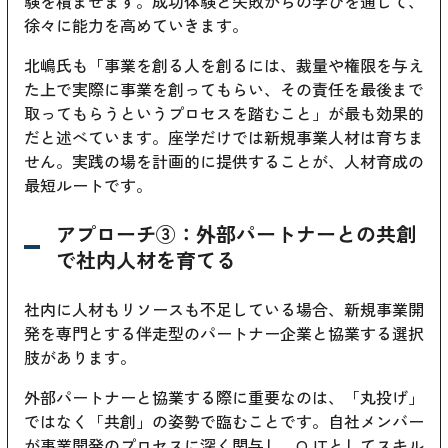
験を積ませます。成功体験と失敗からの学びを通じて、
徐々に能力を高めていきます。
北嶋氏も「事業を創る人を創るには、裁量や権限を与え
た上で実際に事業を創ってもらい、その責任を最後まで
取ってもらうというプロセスを踏むこと」が最も効果的
だと述べています。座学だけでは新規事業人材は育ちま
せん。実践の場を計画的に提供することが、人材育成の
最短ルートです。
アプローチ③：外部パートナーとの共創
で社内人材を育てる
社内に人材もリソースも不足している場合、新規事業開
発を専門とする伴走型のパートナー企業と協業する選択
肢があります。
外部パートナーと協業する際に重要なのは、「丸投げ」
ではなく「共創」の姿勢で臨むことです。自社メンバー
が事業開発のプロセスに深く関与し、OJTとしてスキル