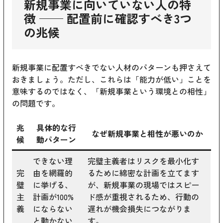
新規事業に向いていない人の特
徴 ── 配置前に確認すべき3つ
の兆候
新規事業に配置すべきでない人材のパターンも押さえて
おきましょう。ただし、これらは「能力が低い」ことを
意味するのではなく、「新規事業という環境との相性」
の問題です。
兆
具体的な行
なぜ新規事業と相性が悪いのか
候
動パターン
できない理
完璧主義者はリスクを最小化す
完
由を網羅的
るために綿密な計画を立てます
璧
に挙げる、
が、新規事業の現場ではスピー
主
計画が100%
ド感が重視されるため、行動の
義
にならない
遅れが機会損失につながりま
と動かない
す。