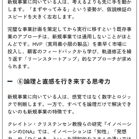
新規事業に向いている人は、考えるよりも先に手を動か
します。「まずやってみる」という姿勢が、仮説検証の
スピードを大きく左右します。
完璧な事業計画を策定してから実行に移すという既存事
業のアプローチは、新規事業では通用しないことがほと
んどです。MVP（実用最小限の製品）を素早く市場に
投入し、顧客のフィードバックから学び、軌道修正を繰
り返す「リーンスタートアップ」的なアプローチが求め
られます。
⑥論理と直感を行き来する思考力
新規事業に向いている人は、感覚ではなく数字とロジッ
クで判断します。一方で、すべてを論理だけで解決でき
ないのも新規事業の特徴です。
クレイトン・クリステンセン教授らの研究『イノベーシ
ョンのDNA』では、イノベーションは「知性」「発想
力」や「ひらめき」といった認知的なスキルの違いでは