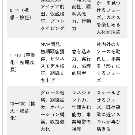
か」を見つ
アイデア創
耐性、顧
0→1（構
けるフェー
出、仮説検
客共感
想・検証）
ズ。カオス
証、プロト
力、行動
を楽しめる
タイピング
力
人材が活躍
MVP開発、
社内外のリ
初期顧客獲
巻き込み
ソースを動
1→10（事業
得、ビジネ
力、実行
員し、事業
化・初期成
スモデル検
力、論理
を「形」に
長）
証、組織立
的思考
するフェー
ち上げ
ズ
グロース戦
マネジメ
スケールさ
略、組織拡
ント力、
せるフェー
10→100（拡
大、オペレ
仕組み化
ズ。既存事
大・収益
ーション構
能力、事
業に近いス
化）
築、収益最
業経営の
キルが再び
大化
視座
活きる