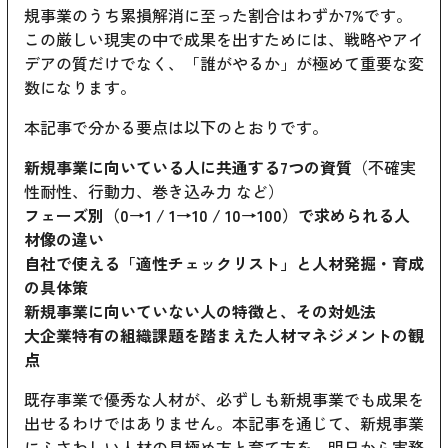
規事業のうち累損解消に至った割合はわずか7%です。
この厳しい現実の中で成果を出すためには、戦略やアイ
デアの質だけでなく、「誰がやるか」が極めて重要な変
数になります。
本記事で分かる要点は以下のとおりです。
新規事業に向いている人に共通する7つの資質
（不確実
性耐性、行動力、巻き込み力 など）
フェーズ別（0→1 / 1→10 / 10→100）で求められる人
材像の違い
自社で使える「適性チェックリスト」と人材発掘・育成
の具体策
新規事業に向いていない人の特徴と、その対処法
大企業特有の組織課題を踏まえた人材マネジメントの観
点
既存事業で優秀な人材が、必ずしも新規事業でも成果を
出せるわけではありません。本記事を通じて、新規事業
にふさわしい人材の見極め方と育て方を、明日から実務