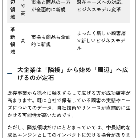
辺
市場と商品の一方
潜在ニーズへの対応、
や
領
が全面的に新規
ビジネスモデル変革
高
域
革
まったく新しい顧客層
新
市場も商品も全面
高
×新しいビジネスモデ
領
的に新規
ル
域
大企業は「隣接」から始め「周辺」へ広
げるのが定石
既存事業から徐々に軸をずらして広げる方が成功確率が
高まります。既に自社で保有している顧客の実態やニー
ズについてのデータ、自社技術やリソースが直結的に生
かせる可能性が高いためです。
ただし、隣接領域だけにとどまっていては、中長期的な
成長エンジンとしてのインパクトに欠ける場合がありま