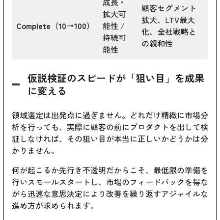
成長・
顧客セグメント
拡大可
拡大、LTV最大
Complete（10→100）
能性 /
化、全社戦略と
持続可
の親和性
能性
仮説検証のスピードが「狙い目」を成果
に変える
領域選定は出発点に過ぎません。どれだけ精緻に市場分
析を行っても、実際に顧客の前にプロダクトを出して検
証しなければ、その狙い目が本当に正しいかどうかは分
かりません。
何が起こるか先行き不透明だからこそ、最低限の準備を
行いスモールスタートし、市場のフィードバックを得な
がら迅速な意思決定により改善を繰り返すアジャイルな
進め方が求められます。