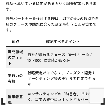
成功へ導いている傾向があるという調査結果もありま
す。
外部パートナーを検討する際は、以下の4つの観点で自
社のフェーズや課題に合った選定を行うことが重要で
す。
観点
確認すべきポイント
専門領域
自社が求めるフェーズ（0→1 / 1→10 /
のフィッ
10→100）に実績があるか
ト
戦略策定だけでなく、プロダクト開発や
実行力の
マーケティング等の実行まで伴走できる
有無
か
コンサルティングの「助言者」ではな
当事者意
く、事業の成否にコミットするパートナ
識
ーか