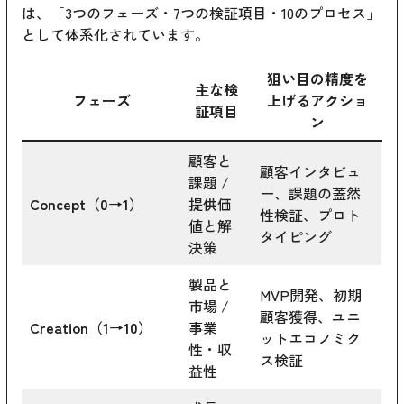
は、「3つのフェーズ・7つの検証項目・10のプロセス」
として体系化されています。
狙い目の精度を
主な検
フェーズ
上げるアクショ
証項目
ン
顧客と
顧客インタビュ
課題 /
ー、課題の蓋然
Concept（0→1）
提供価
性検証、プロト
値と解
タイピング
決策
製品と
MVP開発、初期
市場 /
顧客獲得、ユニ
Creation（1→10）
事業
ットエコノミク
性・収
ス検証
益性