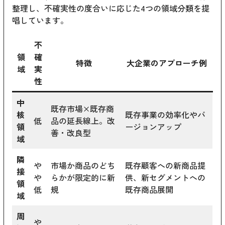
整理し、不確実性の度合いに応じた4つの領域分類を提
唱しています。
不
領
確
特徴
大企業のアプローチ例
域
実
性
中
既存市場×既存商
核
既存事業の効率化やバ
低
品の延長線上。改
領
ージョンアップ
善・改良型
域
隣
や
市場か商品のどち
既存顧客への新商品提
接
や
らかが限定的に新
供、新セグメントへの
領
低
規
既存商品展開
域
周
や