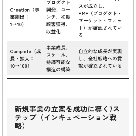
プロダクト
スが成立し、
Creation（事
開発、ロー
PMF（プロダクト・
業創出：
ンチ、初期
マーケット・フィッ
1→10）
顧客獲得、
ト）が確認されてい
収益化
る
事業成長、
Complete（成
自立的な成長が実現
スケール、
長・拡大：
し、全社戦略への貢
持続可能な
10→100）
献が確立されている
構造の構築
新規事業の立案を成功に導く7ス
テップ（インキュベーション戦
略）