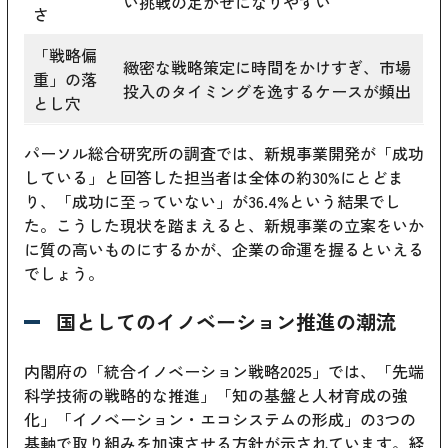
い挑戦の足かせになりやすい
さ
「戦略偏
緻密な戦略策定に時間をかけすぎ、市場
重」の落
投入のタイミングを逸するケースが頻出
とし穴
パーソル総合研究所の調査では、新規事業開発が「成功
している」と回答した担当者は全体の約30%にとどま
り、「成功に至っていない」が36.4%という結果でし
た。こうした現状を踏まえると、新規事業の立案をいか
に質の高いものにするかが、企業の命運を握るといえる
でしょう。
国としてのイノベーション推進の潮流
内閣府の「統合イノベーション戦略2025」では、「先端
科学技術の戦略的な推進」「知の基盤と人材育成の強
化」「イノベーション・エコシステムの形成」の3つの
基軸で取り組みを加速させる方針が示されています。経