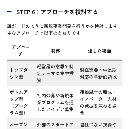
STEP 6：アプローチを検討する
誰が、どのように新規事業開発を行うかを検討します。
主なアプローチは以下のとおりです。
アプロー
特徴
適した場面
チ
経営層の意思で特
トップダ
潜在需要・中長期
定テーマに集中投
ウン型
対応の革新的領域
資
ボトムア
組織風土の醸成・
社内公募や新規事
ップ型
イノベーター人材
業プログラムを通
（プログ
の発掘を兼ねる場
じたアイデア募集
ラム型）
合
オープン
外部のスタートア
自社にない技術や