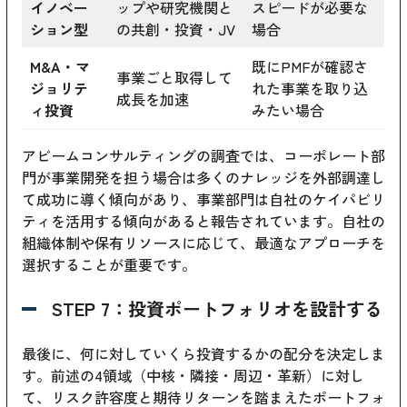
イノベー
ップや研究機関と
スピードが必要な
ション型
の共創・投資・JV
場合
M&A・マ
既にPMFが確認さ
事業ごと取得して
ジョリテ
れた事業を取り込
成長を加速
ィ投資
みたい場合
アビームコンサルティングの調査では、コーポレート部
門が事業開発を担う場合は多くのナレッジを外部調達し
て成功に導く傾向があり、事業部門は自社のケイパビリ
ティを活用する傾向があると報告されています。自社の
組織体制や保有リソースに応じて、最適なアプローチを
選択することが重要です。
STEP 7：投資ポートフォリオを設計する
最後に、何に対していくら投資するかの配分を決定しま
す。前述の4領域（中核・隣接・周辺・革新）に対し
て、リスク許容度と期待リターンを踏まえたポートフォ