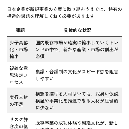
日本企業が新規事業の立案に取り組むうえでは、特有の
構造的課題を理解しておく必要があります。
課題
具体的な状況
少子高齢
国内既存市場が確実に縮小していくトレ
化・市場
ンドの中で、新たな産業・市場の創出が
縮小
必須
複雑な意
稟議・合議制の文化がスピード感を阻害
思決定プ
しやすい
ロセス
構想を描ける人材はいても、泥臭い仮説
実行人材
検証や事業化を推進できる人材が圧倒的
の不足
に少ない
リスク許
既存事業の成功体験や組織文化が、新し
容度の低