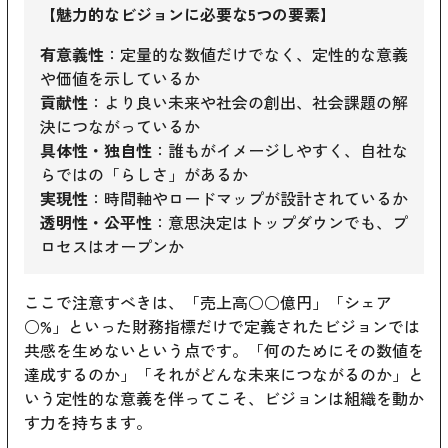
【魅力的なビジョンに必要な5つの要素】
有意義性
：定量的な数値だけでなく、定性的な意義
や価値を示しているか
貢献性
：より良い未来や社会の創出、社会課題の解
決につながっているか
具体性・独自性
：誰もがイメージしやすく、自社な
らではの「らしさ」があるか
実現性
：時間軸やロードマップが設計されているか
透明性・公平性
：意思決定はトップダウンでも、プ
ロセスはオープンか
ここで注意すべきは、「売上高○○億円」「シェア
○%」といった財務指標だけで定義されたビジョンでは
共感を生めないという点です。「何のためにその数値を
達成するのか」「それがどんな未来につながるのか」と
いう定性的な意義を伴ってこそ、ビジョンは組織を動か
す力を持ちます。