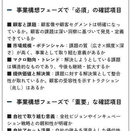
事業構想フェーズで「必須」の確認項目
■
顧客と課題
：顧客像や顧客セグメントは明確になっ
ているか。顧客の課題は深い洞察に基づいて発見・定義
できているか
■
市場規模・ポテンシャル
：課題の質（広さ×頻度×深
さ）が高く、事業として取り組む意義があるか
■
マクロ動向・トレンド
：解決しようとしている課題
は構造的なものであり、今後も継続・拡大するか
■
提供価値と解決策
：課題に対する解決策として整合
性が取れているか。顧客の受容性を示すトラクション
（兆し）はあるか
事業構想フェーズで「重要」な確認項目
■
自社で取り組む意義
：全社ビジョンやインキュベー
ション戦略との親和性が明確か
■
自社アセット活用
：自社の強みを源泉とした優位性