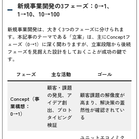
新規事業開発の3フェーズ：0→1、
1→10、10→100
新規事業開発は、大きく3つのフェーズに分けられま
す。本記事のテーマである「立案」は、主にConceptフ
ェーズ（0→1）に深く関わりますが、立案段階から後続
フェーズを見据えた設計をしておくことが成功の鍵で
す。
フェーズ
主な活動
ゴール
顧客・課題
の発見、ア
顧客課題の解像度が
Concept（事
イデア創
高まり、解決策の蓋
業構想：
出、プロト
然性が確認されてい
0→1）
タイピング
る
検証
ユニットエコノミク