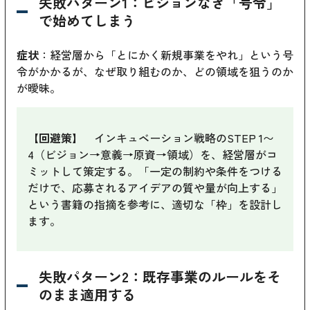
失敗パターン1：ビジョンなき「号令」
で始めてしまう
症状
：経営層から「とにかく新規事業をやれ」という号
令がかかるが、なぜ取り組むのか、どの領域を狙うのか
が曖昧。
【回避策】
インキュベーション戦略のSTEP 1〜
4（ビジョン→意義→原資→領域）を、経営層がコ
ミットして策定する。「一定の制約や条件をつける
だけで、応募されるアイデアの質や量が向上する」
という書籍の指摘を参考に、適切な「枠」を設計し
ます。
失敗パターン2：既存事業のルールをそ
のまま適用する