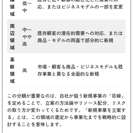
低〜
領
応、またはビジネスモデルの一部を変更
中
域
周
中〜
辺
既存顧客の潜在的需要への対応、または
やや
領
商品・モデルの両面で部分的に新規
高
域
革
新
市場・顧客も商品・ビジネスモデルも既
高
領
存事業と異なる全面的な新規
域
この分類が重要なのは、自社が狙う新規事業の「目線」
を定めることで、立案の方法論やリソース配分、リスク
の取り方が変わってくるためです。「新規事業を立案す
る」とは、この領域の選定から事業化までを戦略的に設
計することを意味します。