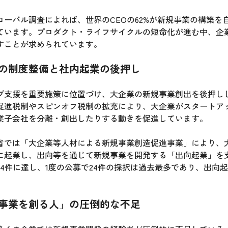
ーバル調査によれば、世界のCEOの62%が新規事業の構築を
ています。プロダクト・ライフサイクルの短命化が進む中、企
すことが求められています。
の制度整備と社内起業の後押し
プ支援を重要施策に位置づけ、大企業の新規事業創出を後押し
促進税制やスピンオフ税制の拡充により、大企業がスタートア
業子会社を分離・創出したりする動きを促進しています。
省では「大企業等人材による新規事業創造促進事業」により、
に起業し、出向等を通じて新規事業を開発する「出向起業」を
64件に達し、1度の公募で24件の採択は過去最多であり、出向
事業を創る人」の圧倒的な不足