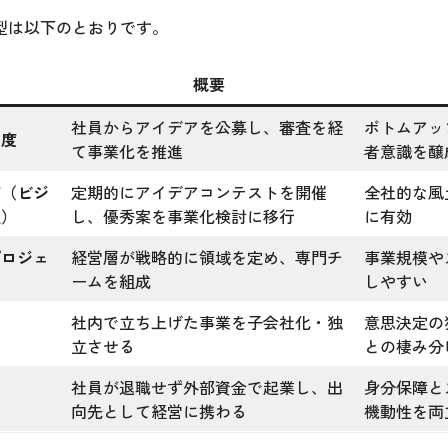
型は以下のとおりです。
概要
社員からアイデアを公募し、審査を経
ボトムアッ
制度
て事業化を推進
者意識を醸
度（ビジ
定期的にアイデアコンテストを開催
全社的な風
型）
し、優秀案を事業化検討に移行
に有効
プロジェ
経営層が戦略的に領域を定め、専門チ
事業規模や
ームを組成
しやすい
社内で立ち上げた事業を子会社化・独
意思決定の
立させる
との棲み分
社員が退職せず外部資金で起業し、出
身分保障と
向先として経営に携わる
機動性を両