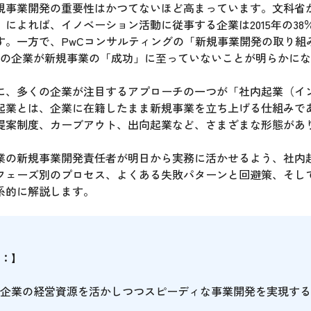
規事業開発の重要性はかつてないほど高まっています。文科省
によれば、イノベーション活動に従事する企業は2015年の38％か
す。一方で、PwCコンサルティングの「新規事業開発の取り組
8割の企業が新規事業の「成功」に至っていないことが明らかに
に、多くの企業が注目するアプローチの一つが「社内起業（イ
起業とは、企業に在籍したまま新規事業を立ち上げる仕組みで
提案制度、カーブアウト、出向起業など、さまざまな形態があ
業の新規事業開発責任者が明日から実務に活かせるよう、社内
フェーズ別のプロセス、よくある失敗パターンと回避策、そし
系的に解説します。
：】
企業の経営資源を活かしつつスピーディな事業開発を実現する