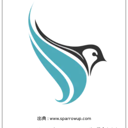
出典 :
www.sparrowup.com