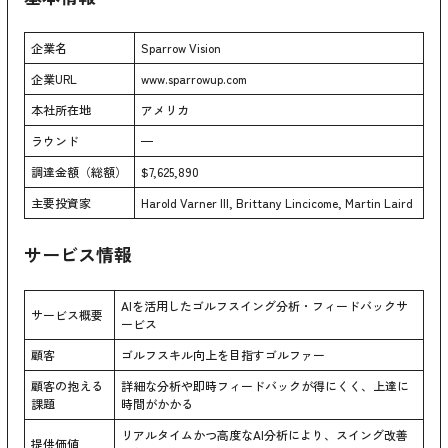
企業名
Sparrow Vision
企業URL
www.sparrowup.com
本社所在地
アメリカ
ラウンド
—
調達金額（総額）
$7,625,890
主要投資家
Harold Varner III, Brittany Lincicome, Martin Laird
サービス情報
AIを活用したゴルフスイング分析・フィードバックサ
サービス概要
ービス
顧客
ゴルフスキル向上を目指すゴルファー
顧客の抱える
詳細な分析や即時フィードバックが得にくく、上達に
課題
時間がかかる
リアルタイムかつ高度なAI分析により、スイング改善
提供価値