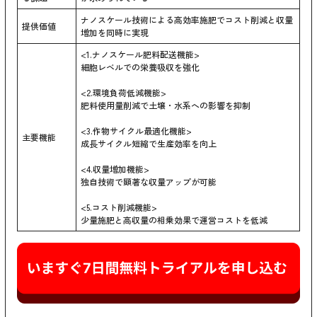
ナノスケール技術による高効率施肥でコスト削減と収量
提供価値
増加を同時に実現
<1.ナノスケール肥料配送機能>
細胞レベルでの栄養吸収を強化
<2.環境負荷低減機能>
肥料使用量削減で土壌・水系への影響を抑制
<3.作物サイクル最適化機能>
主要機能
成長サイクル短縮で生産効率を向上
<4.収量増加機能>
独自技術で顕著な収量アップが可能
<5.コスト削減機能>
少量施肥と高収量の相乗効果で運営コストを低減