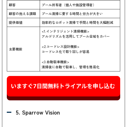
顧客
プール所有者（個人や施設管理者）
顧客の抱える課題
プール清掃に要する時間と労力が大きい
提供価値
効率的なロボット清掃で手間と時間を大幅削減
<1.インテリジェント清掃機能>
アルゴリズムを活用してプール全域をカバー
<2.コードレス設計機能>
主要機能
コードレス化で取り回しが容易
<3.自動駐車機能>
清掃後に自動で駐車し、管理を簡易化
5. Sparrow Vision