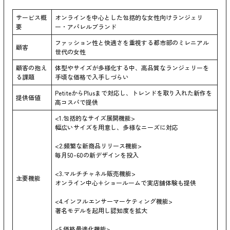
サービス概
オンラインを中心とした包括的な女性向けランジェリ
要
ー・アパレルブランド
ファッション性と快適さを重視する都市部のミレニアル
顧客
世代の女性
顧客の抱え
体型やサイズが多様化する中、高品質なランジェリーを
る課題
手頃な価格で入手しづらい
PetiteからPlusまで対応し、トレンドを取り入れた新作を
提供価値
高コスパで提供
<1.包括的なサイズ展開機能>
幅広いサイズを用意し、多様なニーズに対応
<2.頻繁な新商品リリース機能>
毎月50-60の新デザインを投入
<3.マルチチャネル販売機能>
主要機能
オンライン中心+ショールームで実店舗体験も提供
<4.インフルエンサーマーケティング機能>
著名モデルを起用し認知度を拡大
<5.価格最適化機能>