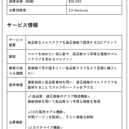
調達金額（総額）
$50,000
主要投資家
2.0 Ventures
サービス情報
サービス
高品質なゴルフクラブを適正価格で提供するD2Cブランド
概要
ゴルフを始めたい初心者や、高品質かつ手頃な価格のゴル
顧客
フクラブを求めるゴルファー
顧客の抱
高価格で手が届きにくい高品質クラブをより安価に購入し
える課題
たい
最新技術と高品質素材を用い、適正価格のゴルフクラブを
提供価値
提供することでゴルフのハードルを下げる
<1.高品質・適正価格のクラブ製造機能>
最新技術を用いて高品質かつ手頃な価格を実現
<2.D2C販売モデル機能>
中間マージンを削減し、さらに価格を抑制
主要機能
<3.カスタマイズ機能>