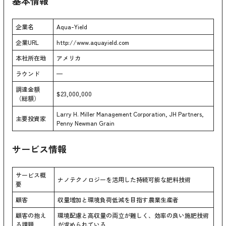
基本情報
企業名
Aqua-Yield
企業URL
http://www.aquayield.com
本社所在地
アメリカ
ラウンド
—
調達金額
$23,000,000
（総額）
Larry H. Miller Management Corporation, JH Partners,
主要投資家
Penny Newman Grain
サービス情報
サービス概
ナノテクノロジーを活用した持続可能な肥料技術
要
顧客
収量増加と環境負荷低減を目指す農業生産者
顧客の抱え
環境配慮と高収量の両立が難しく、効率の良い施肥技術
る課題
が求められている