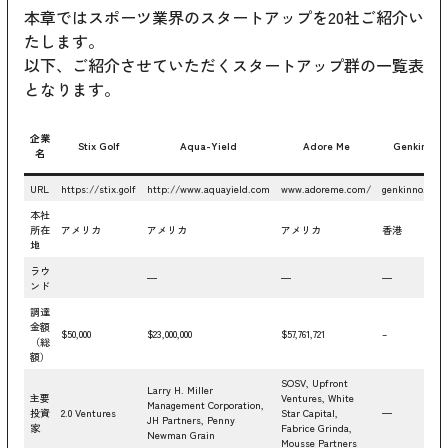
本章ではスポーツ業界のスタートアップを20社ご紹介い
たします。
以下、ご紹介させていただくスタートアップ群の一覧表
となります。
企業
Stix Golf
Aqua-Yield
Adore Me
Genkinno
名
URL
https://stix.golf
http://www.aquayield.com
www.adoreme.com/
genkinno.com
本社
所在
アメリカ
アメリカ
アメリカ
香港
地
ラウ
—
—
—
ンド
調達
金額
$50,000
$23,000,000
$57,761,721
–
（総
額）
SOSV, Upfront
Larry H. Miller
主要
Ventures, White
Management Corporation,
投資
2.0 Ventures
Star Capital,
—
JH Partners, Penny
家
Fabrice Grinda,
Newman Grain
Mousse Partners