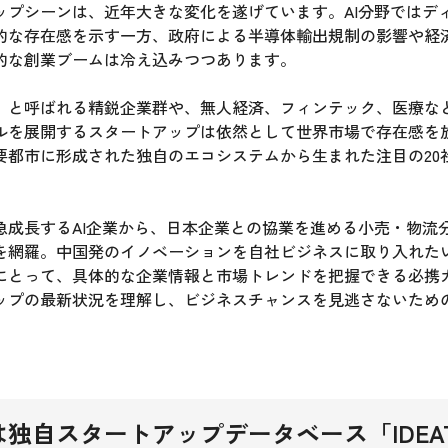
ップシーンは、近年大きな変化を遂げています。AI分野ではデ
的な存在感を示す一方、政府による半導体輸出規制の影響や経
的な創業ブームは冷え込みつつあります。
」と呼ばれる精鋭企業群や、無人経済、フィンテック、医療な
ルを展開するスタートアップは依然として世界市場で存在感を
要都市に形成された独自のエコシステムから生まれた注目の20
急成長するAI企業から、日本企業との協業を進める小売・物流
を網羅。中国発のイノベーションを自社ビジネスに取り入れた
にとって、具体的な企業情報と市場トレンドを把握できる必携
ップの最新状況を理解し、ビジネスチャンスを見逃さないため
独自スタートアップデータベース「IDEAT