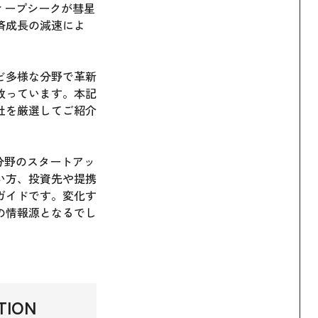
ィープシークが彗星
済成長の減速によ
ど多様な分野で革新
放っています。本記
社を厳選してご紹介
分野のスタートアッ
い方、投資先や提携
ガイドです。変化す
の情報源となるでし
ION