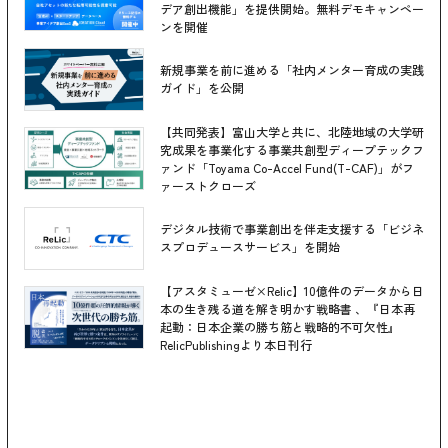
デア創出機能」を提供開始。無料デモキャンペー
ンを開催
新規事業を前に進める「社内メンター育成の実践
ガイド」を公開
【共同発表】富山大学と共に、北陸地域の大学研
究成果を事業化する事業共創型ディープテックフ
ァンド「Toyama Co-Accel Fund(T-CAF)」がフ
ァーストクローズ
デジタル技術で事業創出を伴走支援する「ビジネ
スプロデュースサービス」を開始
【アスタミューゼ×Relic】10億件のデータから日
本の生き残る道を解き明かす戦略書 、『日本再
起動：日本企業の勝ち筋と戦略的不可欠性』
RelicPublishingより本日刊行