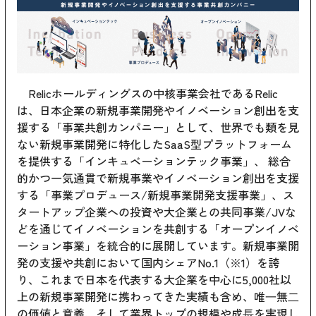
Relicホールディングスの中核事業会社であるRelic
は、日本企業の新規事業開発やイノベーション創出を支
援する「事業共創カンパニー」として、世界でも類を見
ない新規事業開発に特化したSaaS型プラットフォーム
を提供する「インキュベーションテック事業」、 総合
的かつ一気通貫で新規事業やイノベーション創出を支援
する「事業プロデュース/新規事業開発支援事業」、ス
タートアップ企業への投資や大企業との共同事業/JVな
どを通じてイノベーションを共創する「オープンイノベ
ーション事業」を統合的に展開しています。新規事業開
発の支援や共創において国内シェアNo.1（※1）を誇
り、これまで日本を代表する大企業を中心に5,000社以
上の新規事業開発に携わってきた実績も含め、唯⼀無⼆
の価値と意義、そして業界トップの規模や成⻑を実現し