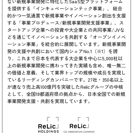
ない新規事業開発に特化したSaaS型プラットフォーム
を提供する「インキュベーションテック事業」、 総合
的かつ一気通貫で新規事業やイノベーション創出を支援
する「事業プロデュース/新規事業開発支援事業」、ス
タートアップ企業への投資や大企業との共同事業/JVな
どを通じてイノベーションを共創する「オープンイノベ
ーション事業」を統合的に展開しています。新規事業開
発の支援や共創において国内シェアNo.1（※1）を誇
り、これまで日本を代表する大企業を中心に5,000社以
上の新規事業開発に携わってきた実績も含め、唯⼀無⼆
の価値と意義、そして業界トップの規模や成⻑を実現し
ているリーディングカンパニーです。27社・350名以上
が連なり売上高100億円を突破したRelicグループの中核
として、全国18都道府県の拠点から、日本全国での新規
事業開発支援・共創を実現しています。