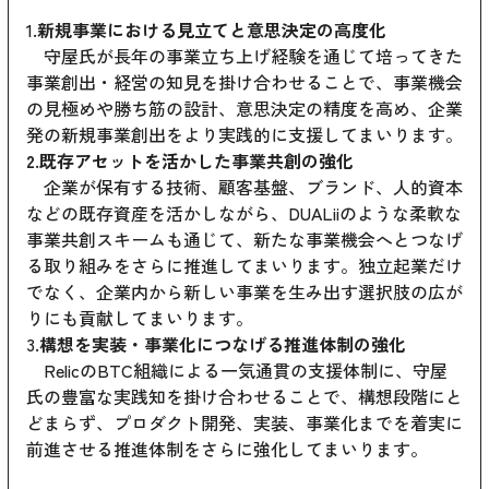
1.
新規事業における見立てと意思決定の高度化
守屋氏が長年の事業立ち上げ経験を通じて培ってきた
事業創出・経営の知見を掛け合わせることで、事業機会
の見極めや勝ち筋の設計、意思決定の精度を高め、企業
発の新規事業創出をより実践的に支援してまいります。
2.既存アセットを活かした事業共創の強化
企業が保有する技術、顧客基盤、ブランド、人的資本
などの既存資産を活かしながら、DUALiiのような柔軟な
事業共創スキームも通じて、新たな事業機会へとつなげ
る取り組みをさらに推進してまいります。独立起業だけ
でなく、企業内から新しい事業を生み出す選択肢の広が
りにも貢献してまいります。
3.
構想を実装・事業化につなげる推進体制の強化
RelicのBTC組織による一気通貫の支援体制に、守屋
氏の豊富な実践知を掛け合わせることで、構想段階にと
どまらず、プロダクト開発、実装、事業化までを着実に
前進させる推進体制をさらに強化してまいります。