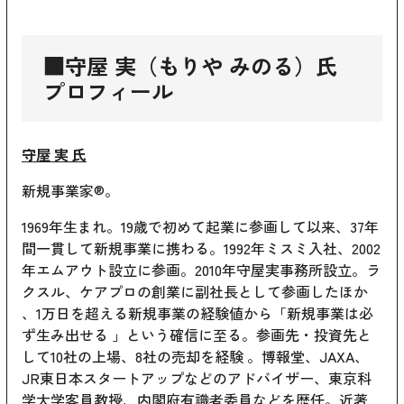
■守屋 実（もりや みのる）氏
プロフィール
守屋 実 氏
新規事業家®。
1969年生まれ。19歳で初めて起業に参画して以来、37年
間一貫して新規事業に携わる。1992年ミスミ入社、2002
年エムアウト設立に参画。2010年守屋実事務所設立。ラ
クスル、ケアプロの創業に副社長として参画したほか
、1万日を超える新規事業の経験値から「新規事業は必
ず生み出せる 」という確信に至る。参画先・投資先と
して10社の上場、8社の売却を経験 。博報堂、JAXA、
JR東日本スタートアップなどのアドバイザー、東京科
学大学客員教授、内閣府有識者委員などを歴任。近著