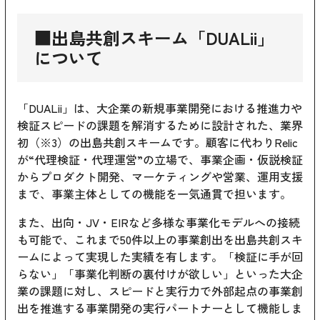
■出島共創スキーム「DUALii」
について
「DUALii」は、大企業の新規事業開発における推進力や
検証スピードの課題を解消するために設計された、業界
初（※3）の出島共創スキームです。顧客に代わりRelic
が“代理検証・代理運営”の立場で、事業企画・仮説検証
からプロダクト開発、マーケティングや営業、運用支援
まで、事業主体としての機能を一気通貫で担います。
また、出向・JV・EIRなど多様な事業化モデルへの接続
も可能で、これまで50件以上の事業創出を出島共創スキ
ームによって実現した実績を有します。「検証に手が回
らない」「事業化判断の裏付けが欲しい」といった大企
業の課題に対し、スピードと実行力で外部起点の事業創
出を推進する事業開発の実行パートナーとして機能しま