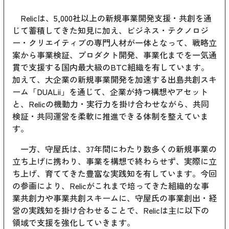
Relicは、5,000社以上の新規事業開発支援・共創を通
じて蓄積してきた知見に加え、ビジネス・テクノロジ
ー・クリエイティブの専門人材が一体となって、戦略立
案から事業検証、プロダクト開発、事業化までを一気通
貫で支援する国内最大級のBTC組織を有しています。
加えて、大企業の新規事業開発を加速する出島共創スキ
ーム「DUALii」を通じて、企業が持つ構想やアセット
と、Relicの機動力・実行力を掛け合わせながら、共同
検証・共同運営を柔軟に推進できる体制を整えていま
す。
一方、守屋氏は、37年間にわたり数多くの新規事業の
立ち上げに携わり、事業を構想で終わらせず、実際に立
ち上げ、育ててきた豊富な実践知を有しています。今回
の参画により、Relicがこれまで培ってきた組織的な事
業共創力や事業共創スキームに、守屋氏の事業創出・経
営の実践知を掛け合わせることで、Relicは主に以下の
領域で支援を強化していきます。