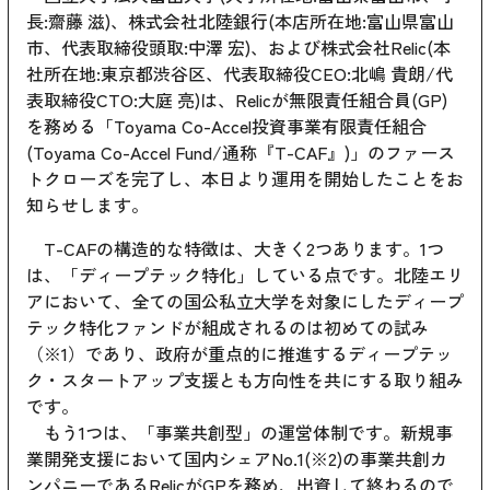
長:齋藤 滋)、株式会社北陸銀行(本店所在地:富山県富山
市、代表取締役頭取:中澤 宏)、および株式会社Relic(本
社所在地:東京都渋谷区、代表取締役CEO:北嶋 貴朗/代
表取締役CTO:大庭 亮)は、Relicが無限責任組合員(GP)
を務める「Toyama Co-Accel投資事業有限責任組合
(Toyama Co-Accel Fund/通称『T-CAF』)」のファース
トクローズを完了し、本日より運用を開始したことをお
知らせします。
T-CAFの構造的な特徴は、大きく2つあります。1つ
は、「ディープテック特化」している点です。北陸エリ
アにおいて、全ての国公私立大学を対象にしたディープ
テック特化ファンドが組成されるのは初めての試み
（※1）であり、政府が重点的に推進するディープテッ
ク・スタートアップ支援とも方向性を共にする取り組み
です。
もう1つは、「事業共創型」の運営体制です。新規事
業開発支援において国内シェアNo.1(※2)の事業共創カ
ンパニーであるRelicがGPを務め、出資して終わるので