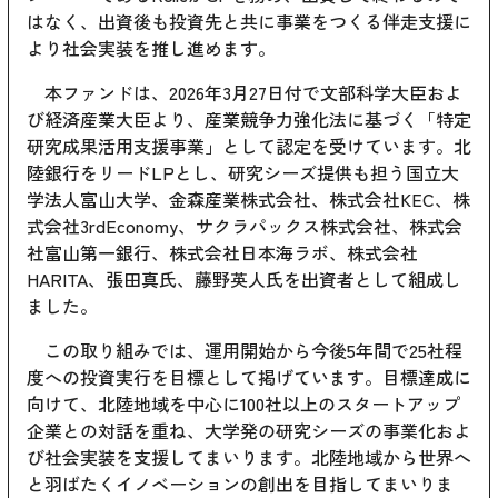
はなく、出資後も投資先と共に事業をつくる伴走支援に
より社会実装を推し進めます。
本ファンドは、2026年3月27日付で文部科学大臣およ
び経済産業大臣より、産業競争力強化法に基づく「特定
研究成果活用支援事業」として認定を受けています。北
陸銀行をリードLPとし、研究シーズ提供も担う国立大
学法人富山大学、金森産業株式会社、株式会社KEC、株
式会社3rdEconomy、サクラパックス株式会社、株式会
社富山第一銀行、株式会社日本海ラボ、株式会社
HARITA、張田真氏、藤野英人氏を出資者として組成し
ました。
この取り組みでは、運用開始から今後5年間で25社程
度への投資実行を目標として掲げています。目標達成に
向けて、北陸地域を中心に100社以上のスタートアップ
企業との対話を重ね、大学発の研究シーズの事業化およ
び社会実装を支援してまいります。北陸地域から世界へ
と羽ばたくイノベーションの創出を目指してまいりま