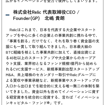
広がるイノベーションを全力で後押ししてまいります。
株式会社Relic 代表取締役CEO /
Founder(GP) 北嶋 貴朗
Relicはこれまで、日本を代表する大企業やスタート
アップを中心に多くの企業との事業共創に携わる中で、
「事業を創る」だけでなく、それを取り巻く資金面の支
援にも一貫して取り組んできました。日本最大級の
BTC組織を核とした事業共創に加えて、直接出資によ
る40社以上のスタートアップや大企業からのカーブア
ウト支援、業界初となるファンド規模1億円から始めら
れるCVC支援サービス、新規事業創出型スタートアップ
M&A、未上場株のセカンダリー取引やRelicグループに
よる買収や事業承継など、新規事業やスタートアップの
入口から出口までを総合的に支える唯一無二の体制を築
いてきました。資金以外も含めてイノベーションに資す
る経営資本を統合的に投資する、言わば「イノベーショ
ンキャピタル・ファンド®」です。