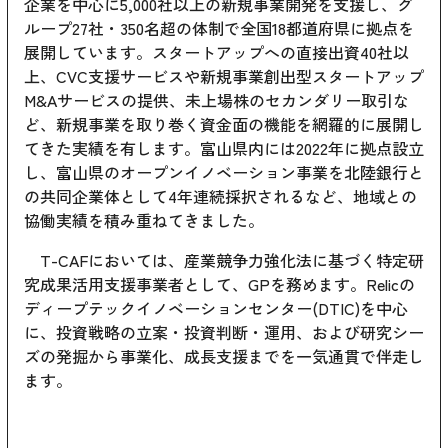
企業を中心に5,000社以上の新規事業開発を支援し、グ
ループ27社・350名超の体制で全国18都道府県に拠点を
展開しています。スタートアップへの直接出資40社以
上、CVC支援サービスや新規事業創出型スタートアップ
M&Aサービスの提供、未上場株のセカンダリー取引な
ど、新規事業を取り巻く資金面の機能を網羅的に展開し
てきた実績を有します。富山県内には2022年に拠点設立
し、富山県のオープンイノベーション事業を北陸銀行と
の共同企業体として4年連続採択されるなど、地域との
協働実績を積み重ねてきました。
T-CAFにおいては、産業競争力強化法に基づく特定研
究成果活用支援事業者として、GPを務めます。Relicの
ディープテックイノベーションセンター(DTIC)
を中心
に、投資戦略の立案・投資判断・運用、および研究シー
ズの発掘から事業化、成長支援までを一気通貫で伴走し
ます。