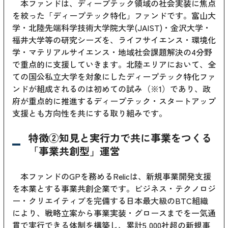
本ファンドは、ディープテック領域の社会実装に焦点
を絞った「ディープテック特化」ファンドです。富山大
学・北陸先端科学技術大学院大学(JAIST)・金沢大学・
福井大学等の研究シーズを、ライフサイエンス・環境化
学・マテリアルサイエンス・地域社会課題解決の4分野
で重点的に支援していきます。北陸エリアにおいて、全
ての国公私立大学を対象にしたディープテック特化ファ
ンドが組成されるのは初めての試み（※1）であり、政
府が重点的に推進するディープテック・スタートアップ
支援とも方向性を共にする取り組みです。
特徴②知見と実行力で共に事業をつくる
「事業共創型」運営
本ファンドのGPを務めるRelicは、新規事業開発支援
を本業とする事業共創企業です。ビジネス・テクノロジ
ー・クリエイティブを完備する日本最大級のBTC組織
により、戦略立案から事業実装・グロースまでを一気通
貫で実行できる体制を構築し、累計5,000社超の新規事