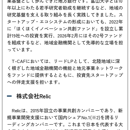
業基盤として歩んできた地方銀行です。富山大学とは10
年以上にわたる若手研究者助成を継続するなど、地域の
研究基盤を支える取り組みを長く実践してきました。ス
タートアップ・エコシステムの形成においても、2022年
に「ほくほくイノベーション共創ファンド」を設立し累
計19社への投資を実行、2026年2月にはその2号ファンド
を組成するなど、地域金融機関として先導的な立場を担
っています。
T-CAFにおいては、リードLPとして、北陸地域に深
く根ざした地域金融機関の機能と地元事業ネットワーク
をファンドに提供するとともに、投資先スタートアップ
への伴走支援を担います。
株式会社Relic
Relicは、2015年設立の事業共創カンパニーであり、新
規事業開発支援において国内シェアNo.1(※2)を誇るリ
ーディングカンパニーです。これまで日本を代表する大