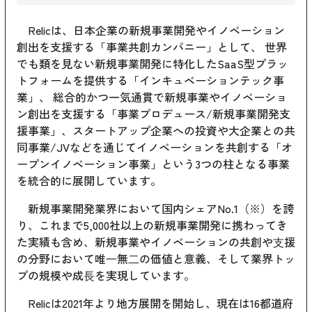
Relicは、日本企業の新規事業開発やイノベーション
創出を支援する「事業共創カンパニー」として、 世界
でも類を見ない新規事業開発に特化したSaaS型プラッ
トフォームを提供する「インキュベーションテック事
業」、 総合的かつ一気通貫で新規事業やイノベーショ
ン創出を支援する「事業プロデュース/新規事業開発支
援事業」、スタートアップ企業への投資や大企業との共
同事業/JVなどを通じてイノベーションを共創する「オ
ープンイノベーション事業」という3つの柱となる事業
を統合的に展開しています。
新規事業開発業界において国内シェアNo.1（※）を誇
り、これまで5,000社以上の新規事業開発に携わってき
た実績も含め、新規事業やイノベーションの共創や⽀援
の分野において唯⼀無⼆の価値と意義、そして業界トッ
プの規模や成⻑を実現しています。
Relicは2021年より地方展開を開始し、現在は16都道府