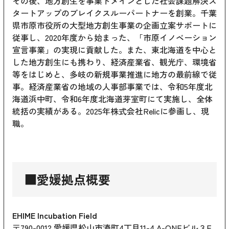
その後、地方創生を事業ドメインとした社会課題解決ス
タートアップのブレイクスルーパートナーを創業。千葉
県市原市役所の大型地方創生事業の企画立案サポートに
従事し、2020年度から始まった、「市原イノベーション
宣言事業」の実現に貢献した。また、東北海道を中心と
した地方創生にも携わり、経済産業省、観光庁、環境省
等をはじめと、多岐の新規事業推進に地方の最前線で従
事。経済産業省の地域の人事部事業では、令和5年度北
海道浜中町、令和6年度北海道芽室町にて実施し、全体
統括の実績がある。2025年株式会社Relicに参画し、現
職。
■愛媛拠点概要
EHIME Incubation Field
〒790-0012 愛媛県松山市湊町4丁目11-4 A-ONEビル３F