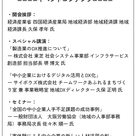
・開会挨拶：
経済産業省 四国経済産業局 地域経済部 地域経済課 地域
経済課長 久保 孝年 氏
・スペシャル講演：
「製造業のDX推進について」
ー 株式会社 東芝 社会システム事業部 インフラサービス
創造部 担当部長 堺 博文 氏
「中小企業におけるデジタル活用とDX化」
ー サイボウズ株式会社 チームワークあふれるまちづく
り室 兼 事業戦略室 地域DXディレクター 久保 正明 氏
・セミナー：
「全国の中小企業人手不足課題の成功事例」
ー 一般財団法人 大阪労働協会（地域の人事部事務
局）事務局次長 佐々木 順一 氏
「実体験による中小企業の新しい人材活用の形」