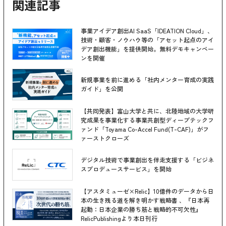
関連記事
事業アイデア創出AI SaaS「IDEATION Cloud」、
技術・顧客・ノウハウ等の「アセット起点のアイ
デア創出機能」を提供開始。無料デモキャンペー
ンを開催
新規事業を前に進める「社内メンター育成の実践
ガイド」を公開
【共同発表】富山大学と共に、北陸地域の大学研
究成果を事業化する事業共創型ディープテックフ
ァンド「Toyama Co-Accel Fund(T-CAF)」がフ
ァーストクローズ
デジタル技術で事業創出を伴走支援する「ビジネ
スプロデュースサービス」を開始
【アスタミューゼ×Relic】10億件のデータから日
本の生き残る道を解き明かす戦略書 、『日本再
起動：日本企業の勝ち筋と戦略的不可欠性』
RelicPublishingより本日刊行