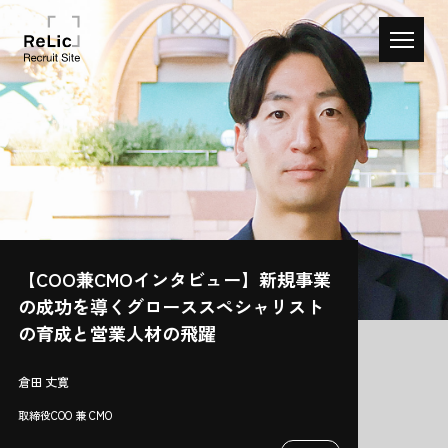
【COO兼CMOインタビュー】新規事業
の成功を導くグローススペシャリスト
の育成と営業人材の飛躍
倉田 丈寛
取締役COO 兼 CMO