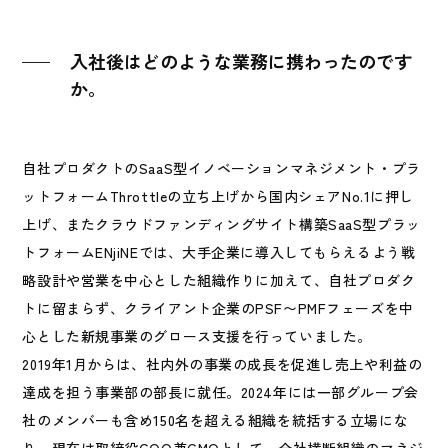
入社後はどのような業務に携わったのです
か。
自社プロダクトのSaaS型イノベーションマネジメント・プラ
ットフォーム
Throttle
の立ち上げから国内シェアNo.1に押し
上げ、またクラウドファンディングサイト構築SaaS型プラッ
トフォーム
ENjiNE
では、大手企業に導入してもらえるよう戦
略設計や営業を中心とした組織作りに加えて、自社プロダク
トに留まらず、クライアント企業のPSF〜PMFフェーズを中
心とした新規事業のグロース支援を行っていました。
2019年1月からは、社内外の事業の成長を促進し売上や利益の
達成を担う事業部の部長に就任。2024年には一部グループ会
社のメンバーも含め150名を超える組織を統括する立場にな
り、現在は取締役COO兼CMOとして、全社横断組織のマネジ