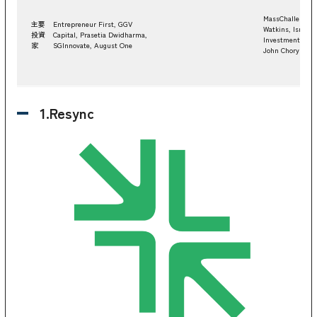
MassChallenge,
主要
Entrepreneur First, GGV
Watkins, Israel
投資
Capital, Prasetia Dwidharma,
Investment Fun
家
SGInnovate, August One
John Chory
1.Resync