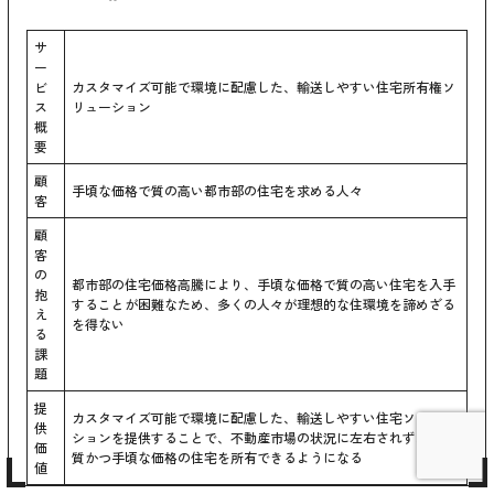
サ
ー
ビ
カスタマイズ可能で環境に配慮した、輸送しやすい住宅所有権ソ
ス
リューション
概
要
顧
手頃な価格で質の高い都市部の住宅を求める人々
客
顧
客
の
都市部の住宅価格高騰により、手頃な価格で質の高い住宅を入手
抱
することが困難なため、多くの人々が理想的な住環境を諦めざる
え
を得ない
る
課
題
提
カスタマイズ可能で環境に配慮した、輸送しやすい住宅ソリュー
供
ションを提供することで、不動産市場の状況に左右されず、高品
価
質かつ手頃な価格の住宅を所有できるようになる
値