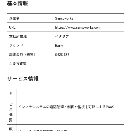
基本情報
企業名
Sensoworks
URL
https://www.sensoworks.com
本社所在地
イタリア
ラウンド
Early
調達金額（総額）
$626,687
主要投資家
サービス情報
サ
ー
ビ
インフラシステムの遠隔管理・制御や監視を可能にするPaaS
ス
概
要
顧