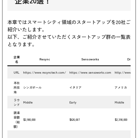
企業20選！
本章ではスマートシティ領域のスタートアップを20社ご
紹介いたします。
以下、ご紹介させていただくスタートアップ群の一覧表
となります。
企業
Resync
Sensoworks
Drizzle
名
URL
https://www.resynctech.com/
https://www.sensoworks.com
http://www.driz
本社
所在
シンガポール
イタリア
アメリカ
地
ラウ
Middle
Early
Middle
ンド
調達
金額
$2,900,000
$626,687
$2,390,000
（総
額）