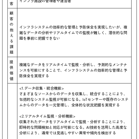
インフラ施設の管理者や運営者
客
顧
客
の
インフラシステムの効率的な管理と予防保全を実現したいが、複
抱
雑なデータの分析やリアルタイムでの監視が難しく、潜在的な問
え
題を事前に把握できない
る
課
題
提
複雑なデータをリアルタイムで監視・分析し、予測的なメンテナ
供
ンスを可能にすることで、インフラシステムの効率的な管理と予
価
防保全を実現する
値
<1.データ収集・統合機能>
さまざまなソースからのデータを収集し、統合することにより、
包括的なシステム監視が可能になる。IoTセンサーや既存のシステ
ムからのデータを一元管理し、全体的な状況把握を実現する
<2.リアルタイム監視・分析機能>
収集されたデータをリアルタイムで監視・分析することにより、
即時的な問題検知と対応が可能になる。AI技術を活用した高度な
分析により、通常では見逃しやすい異常や傾向を検出する