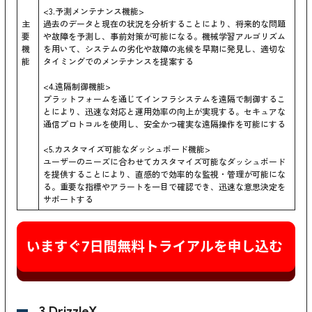
<3.予測メンテナンス機能>
主
過去のデータと現在の状況を分析することにより、将来的な問題
要
や故障を予測し、事前対策が可能になる。機械学習アルゴリズム
機
を用いて、システムの劣化や故障の兆候を早期に発見し、適切な
能
タイミングでのメンテナンスを提案する
<4.遠隔制御機能>
プラットフォームを通じてインフラシステムを遠隔で制御するこ
とにより、迅速な対応と運用効率の向上が実現する。セキュアな
通信プロトコルを使用し、安全かつ確実な遠隔操作を可能にする
<5.カスタマイズ可能なダッシュボード機能>
ユーザーのニーズに合わせてカスタマイズ可能なダッシュボード
を提供することにより、直感的で効率的な監視・管理が可能にな
る。重要な指標やアラートを一目で確認でき、迅速な意思決定を
サポートする
3.DrizzleX