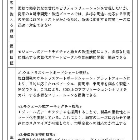
客
の
柔軟で効率的な次世代モビリティソリューションを実現したいが、
抱
従来の自動車開発・製造プロセスでは、多様な用途に対応する車両
え
の開発に時間とコストがかかるため、急速に変化する市場ニーズに
る
迅速に対応できない
課
題
提
供
モジュール式アーキテクチャと独自の製造技術により、多様な用途
価
に対応する次世代スマートビークルを効率的に開発・製造できる
値
<1.ウルトラスケートボードシャーシ機能>
独自開発のウルトラスケートボードシャーシ・プラットフォームに
より、目的に応じたロボビークル、商用車、乗用車を幅広く製造・
開発できる。これにより、30以上のアプリケーションシナリオを
カバーする多様なソリューションを提供できる
<2.モジュール式アーキテクチャ機能>
モジュール式アーキテクチャを採用することで、製品の柔軟性とス
マート化を実現している。これにより、顧客のニーズに合わせて迅
速にカスタマイズが可能となり、市場変化への対応力が向上する
<3.先進製造技術機能>
主
大規模な自社製金属3Dプリントシステム、ダイレス成形システ