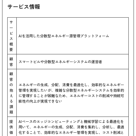
サービス情報
サ
ー
ビ
AIを活用した分散型エネルギー源管理プラットフォーム
ス
概
要
顧
スマートビルや分散型エネルギーシステムの運営者
客
顧
客
の
エネルギーの生成、分配、消費を最適化し、効率的なエネルギー
抱
管理を実現したいが、複雑な分散型エネルギーシステムを効率的
え
に管理することが困難なため、エネルギーコストの削減や持続可
る
能性の向上が実現できない
課
題
提
AIベースのエッジコンピューティングと機械学習による最適化を
供
用いて、エネルギーの生成、分配、消費を集約し、分析し、最適
価
化することで、効率的なエネルギー管理を実現し、コスト削減と