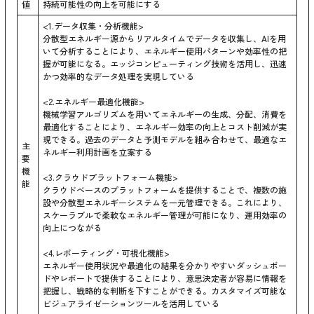
値
持続可能性の向上を可能にする
<1.データ収集・分析機能>
分散型エネルギー源からリアルタイムでデータを収集し、AIを用
いて分析することにより、エネルギー使用パターンや効率性の把
握が可能になる。エッジコンピューティング技術を活用し、迅速
かつ効率的なデータ処理を実現している
<2.エネルギー最適化機能>
機械学習アルゴリズムを用いてエネルギーの生成、分配、消費を
最適化することにより、エネルギー効率の向上とコスト削減が実
現できる。過去のデータと予測モデルを組み合わせて、最適なエ
主
ネルギー利用計画を立案する
要
機
<3.クラウドプラットフォーム機能>
能
クラウドベースのプラットフォームを提供することで、複数の施
設や分散型エネルギーシステムを一元管理できる。これにより、
スケーラブルで柔軟なエネルギー管理が可能になり、運用効率の
向上につながる
<4.レポーティング・可視化機能>
エネルギー使用状況や最適化の結果を分かりやすいダッシュボー
ドやレポートで提供することにより、意思決定者が容易に情報を
把握し、戦略的な判断を下すことができる。カスタマイズ可能な
ビジュアライゼーションツールを活用している