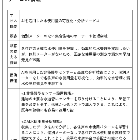
サー
ビス
AIを活用した水使用量の可視化・分析サービス
概要
顧客
個別メーターのない集合住宅のオーナーや管理会社
顧客
各住戸の正確な水使用量を把握し、効率的な水管理を実現したい
の抱
が、個別メーターがないため、正確な使用量の測定や漏水の早期
える
発見が困難
課題
AIを活用した非侵襲型センサーと高度な分析技術により、個別メ
提供
ーターなしで各住戸の水使用量を可視化し、効率的な水管理と漏
価値
水の早期発見を実現する
<1.非侵襲型センサー設置機能>
建物の主要な水道管にセンサーを取り付けることにより、配管工
事を必要とせず、迅速かつ低コストで導入できる。これにより、
既存の建物にも容易に適用可能
<2.AI水使用量分析機能>
収集したデータをAIで分析し、各住戸の水使用パターンを学習す
ることにより、個別メーターなしで各住戸の水使用量を高精度で
推定できる。これにより、公平な水道料金の分配が可能になる