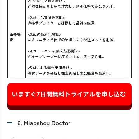
<1.グループ購入機能>
近隣住民とまとめて注文し、割引価格で商品を入手。
<2.商品品質管理機能>
直接サプライヤーと提携して品質を厳選。
主要機
<3.配送最適化機能>
能
コミュニティ単位での配達により配送コストを削減。
<4.コミュニティ形成支援機能>
グループリーダー制度でコミュニティ活性化。
<5.AIによる需要予測機能>
購買データを分析し在庫管理と食品廃棄を最適化。
6. Miaoshou Doctor