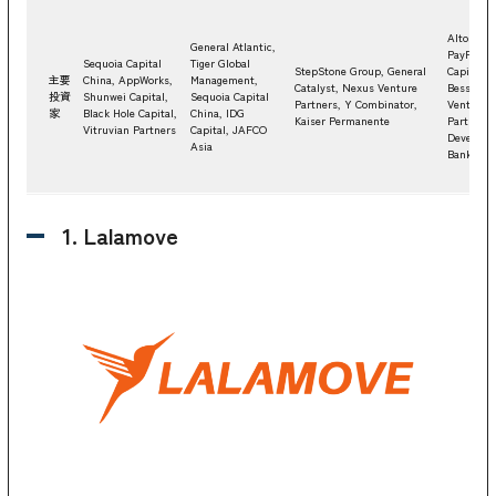
Altos Ven
General Atlantic,
PayPal, R
Sequoia Capital
Tiger Global
StepStone Group, General
Capital,
主要
China, AppWorks,
Management,
Catalyst, Nexus Venture
Bessemer
投資
Shunwei Capital,
Sequoia Capital
Partners, Y Combinator,
Venture
家
Black Hole Capital,
China, IDG
Kaiser Permanente
Partners,
Vitruvian Partners
Capital, JAFCO
Developm
Asia
Bank
1. Lalamove