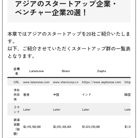
アジアのスタートアップ企業・
ベンチャー企業20選！
本章ではアジアのスタートアップを20社ご紹介いたしま
す。
以下、ご紹介させていただくスタートアップ群の一覧表
となります。
企業
Lalamove
Shein
Zepto
To
名
URL
www.lalamove.com
www.sheincorp.cn
https://www.zeptonow.com
https://t
本社
所在
香港
中国
インド
韓国
地
ラウ
Later
Later
Later
Later
ンド
調達
金額
$2,476,500,000
$2,053,426,604
$1,634,250,000
$1,362,900,
（総
額）