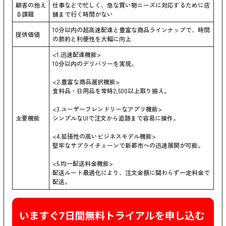
顧客の抱え
仕事などで忙しく、急な買い物ニーズに対応するために店
る課題
舗まで行く時間がない
10分以内の超高速配達と豊富な商品ラインナップで、時間
提供価値
の節約と利便性を大幅に向上
<1.迅速配達機能>
10分以内のデリバリーを実現。
<2.豊富な商品選択機能>
食料品・日用品を常時2,500以上取り揃え。
<3.ユーザーフレンドリーなアプリ機能>
主要機能
シンプルなUIで注文から追跡まで容易に操作。
<4.拡張性の高いビジネスモデル機能>
堅牢なサプライチェーンで新都市への迅速展開が可能。
<5.均一配送料金機能>
配送ルート最適化により、注文金額に関わらず一定料金で
配送。