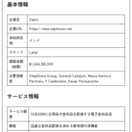
基本情報
企業名
Zepto
企業URL
https://www.zeptonow.com
本社所在
インド
地
ラウンド
Later
調達金額
$1,634,250,000
（総額）
主要投資
StepStone Group, General Catalyst, Nexus Venture
家
Partners, Y Combinator, Kaiser Permanente
サービス情報
サービス概
10分以内に日用品や食料品を配達する電子食料品店
要
顧客
迅速な食料品配達を求める都市部の消費者