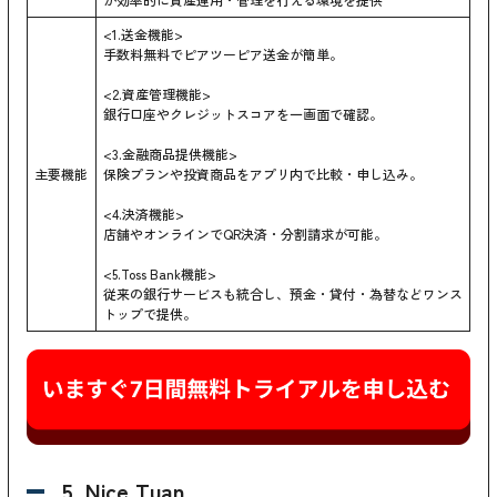
<1.送金機能>
手数料無料でピアツーピア送金が簡単。
<2.資産管理機能>
銀行口座やクレジットスコアを一画面で確認。
<3.金融商品提供機能>
主要機能
保険プランや投資商品をアプリ内で比較・申し込み。
<4.決済機能>
店舗やオンラインでQR決済・分割請求が可能。
<5.Toss Bank機能>
従来の銀行サービスも統合し、預金・貸付・為替などワンス
トップで提供。
5. Nice Tuan