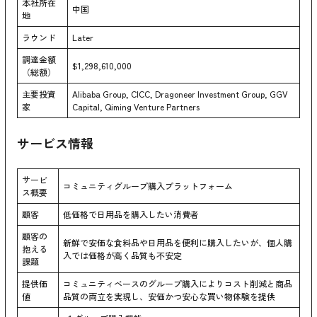
本社所在
中国
地
ラウンド
Later
調達金額
$1,298,610,000
（総額）
主要投資
Alibaba Group, CICC, Dragoneer Investment Group, GGV
家
Capital, Qiming Venture Partners
サービス情報
サービ
コミュニティグループ購入プラットフォーム
ス概要
顧客
低価格で日用品を購入したい消費者
顧客の
新鮮で安価な食料品や日用品を便利に購入したいが、個人購
抱える
入では価格が高く品質も不安定
課題
提供価
コミュニティベースのグループ購入によりコスト削減と商品
値
品質の両立を実現し、安価かつ安心な買い物体験を提供