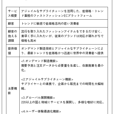
サービ
アジャイルなサプライチェーンを活用した、低価格・トレン
ス概要
ド重視のファストファッションECプラットフォーム
顧客
トレンドに敏感で低価格志向の若い消費者
顧客の
流行を取り入れたファッションアイテムをできるだけ安く、
抱える
素早く手に入れたいが、従来のブランドは対応が遅れがちで
課題
価格も高め
提供価
オンデマンド製造技術とアジャイルなサプライチェーンによ
値
り、最新トレンドを低価格かつ迅速に世界中の消費者へ提供
<1.オンデマンド製造機能>
需要予測と注文データから必要量を生産し、在庫廃棄を最小
化。
<2.アジャイルサプライチェーン機能>
サプライヤーとの連携で、企画から販売までの時間を大幅短
主要機
縮。
能
<3.グローバル展開機能>
220以上の国と地域にサービスを展開し、多様な嗜好に対応。
<4.ユーザー体験最適化機能>