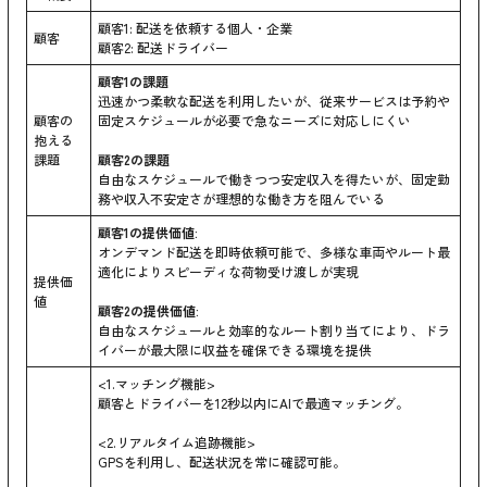
顧客1: 配送を依頼する個人・企業
顧客
顧客2: 配送ドライバー
顧客1の課題
迅速かつ柔軟な配送を利用したいが、従来サービスは予約や
顧客の
固定スケジュールが必要で急なニーズに対応しにくい
抱える
課題
顧客2の課題
自由なスケジュールで働きつつ安定収入を得たいが、固定勤
務や収入不安定さが理想的な働き方を阻んでいる
顧客1の提供価値:
オンデマンド配送を即時依頼可能で、多様な車両やルート最
適化によりスピーディな荷物受け渡しが実現
提供価
値
顧客2の提供価値:
自由なスケジュールと効率的なルート割り当てにより、ドラ
イバーが最大限に収益を確保できる環境を提供
<1.マッチング機能>
顧客とドライバーを12秒以内にAIで最適マッチング。
<2.リアルタイム追跡機能>
GPSを利用し、配送状況を常に確認可能。