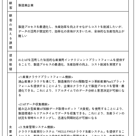
顧
製造業企業
客
顧
客
の
製造プロセスを最適化し、生産効率を向上させながらコストを削減したいが、
抱
データの活用が限定的で、効率化の余地が大きいため、全体的な生産性向上が
え
難しい
る
課
題
提
供
AIとIoTを活用した包括的な産業用インテリジェントプラットフォームを提供す
価
ることで、製造プロセスの最適化、生産効率の向上、コスト削減を実現する
値
<1.産業クラウドプラットフォーム機能>
遠山産業クラウドを通じて、製造業向けのAI駆動型エコ革新産業PaaSプラット
フォームを提供することにより、企業はクラウド上で製造プロセスを管理・最
適化できる。これにより、リアルタイムでのデータ分析と意思決定が可能にな
る
<2.IoTデータ収集機能>
組み込み型産業IoT知能データ取得ロボット「大食蛇」を使用することにより、
製造現場からリアルタイムでデータを収集できる。これにより、生産ラインの
状況を常時モニタリングし、迅速な問題対応が可能になる
主
<3.生産管理システム機能>
要
クラウド生産実行システム「MESとFMSクラウド生産システム」を提供するこ
機
とにより、製造プロセス全体を効率的に管理できる。これにより、生産計画の