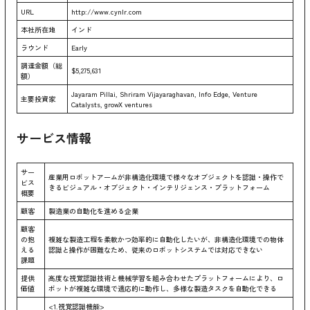
URL
http://www.cynlr.com
本社所在地
インド
ラウンド
Early
調達金額（総
$5,275,631
額）
Jayaram Pillai, Shriram Vijayaraghavan, Info Edge, Venture
主要投資家
Catalysts, growX ventures
サービス情報
サー
産業用ロボットアームが非構造化環境で様々なオブジェクトを認識・操作で
ビス
きるビジュアル・オブジェクト・インテリジェンス・プラットフォーム
概要
顧客
製造業の自動化を進める企業
顧客
の抱
複雑な製造工程を柔軟かつ効率的に自動化したいが、非構造化環境での物体
える
認識と操作が困難なため、従来のロボットシステムでは対応できない
課題
提供
高度な視覚認識技術と機械学習を組み合わせたプラットフォームにより、ロ
価値
ボットが複雑な環境で適応的に動作し、多様な製造タスクを自動化できる
<1.視覚認識機能>