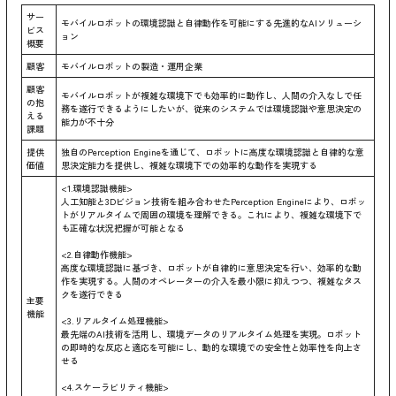
サー
モバイルロボットの環境認識と自律動作を可能にする先進的なAIソリューシ
ビス
ョン
概要
顧客
モバイルロボットの製造・運用企業
顧客
モバイルロボットが複雑な環境下でも効率的に動作し、人間の介入なしで任
の抱
務を遂行できるようにしたいが、従来のシステムでは環境認識や意思決定の
える
能力が不十分
課題
提供
独自のPerception Engineを通じて、ロボットに高度な環境認識と自律的な意
価値
思決定能力を提供し、複雑な環境下での効率的な動作を実現する
<1.環境認識機能>
人工知能と3Dビジョン技術を組み合わせたPerception Engineにより、ロボッ
トがリアルタイムで周囲の環境を理解できる。これにより、複雑な環境下で
も正確な状況把握が可能となる
<2.自律動作機能>
高度な環境認識に基づき、ロボットが自律的に意思決定を行い、効率的な動
作を実現する。人間のオペレーターの介入を最小限に抑えつつ、複雑なタス
クを遂行できる
主要
機能
<3.リアルタイム処理機能>
最先端のAI技術を活用し、環境データのリアルタイム処理を実現。ロボット
の即時的な反応と適応を可能にし、動的な環境での安全性と効率性を向上さ
せる
<4.スケーラビリティ機能>