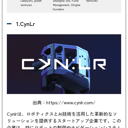
Catalysts, growX
Shanghai SIIC Fund
Ventures
A
ventures
Management, Dinghe
Gundam
1.CynLr
出典：https://www.cynlr.com/
Cynlrは、ロボティクスとAI技術を活用した革新的なソ
リューションを提供するスタートアップ企業です。この
企業は、特にロボットの制御やナビゲーションシステム