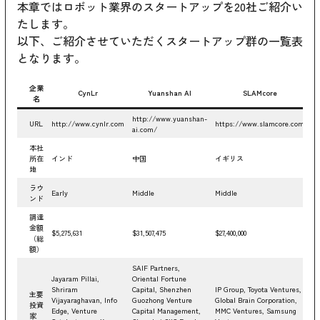
本章ではロボット業界のスタートアップを20社ご紹介い
たします。
以下、ご紹介させていただくスタートアップ群の一覧表
となります。
企業
CynLr
Yuanshan AI
SLAMcore
名
http://www.yuanshan-
URL
http://www.cynlr.com
https://www.slamcore.com
ht
ai.com/
本社
所在
インド
中国
イギリス
ア
地
ラウ
Early
Middle
Middle
Mi
ンド
調達
金額
$5,275,631
$31,507,475
$27,400,000
$2
（総
額）
SAIF Partners,
Jayaram Pillai,
Oriental Fortune
Shriram
Capital, Shenzhen
IP Group, Toyota Ventures,
Co
主要
Vijayaraghavan, Info
Guozhong Venture
Global Brain Corporation,
Ve
投資
Edge, Venture
Capital Management,
MMC Ventures, Samsung
Ve
家