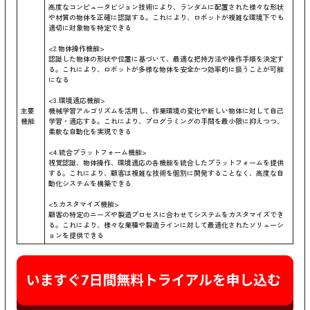
高度なコンピュータビジョン技術により、ランダムに配置された様々な形状
や材質の物体を正確に認識する。これにより、ロボットが複雑な環境下でも
適切に対象物を特定できる
<2.物体操作機能>
認識した物体の形状や位置に基づいて、最適な把持方法や操作手順を決定す
る。これにより、ロボットが多様な物体を安全かつ効率的に扱うことが可能
になる
<3.環境適応機能>
主要
機械学習アルゴリズムを活用し、作業環境の変化や新しい物体に対して自己
機能
学習・適応する。これにより、プログラミングの手間を最小限に抑えつつ、
柔軟な自動化を実現できる
<4.統合プラットフォーム機能>
視覚認識、物体操作、環境適応の各機能を統合したプラットフォームを提供
する。これにより、顧客は複雑な技術を個別に開発することなく、高度な自
動化システムを構築できる
<5.カスタマイズ機能>
顧客の特定のニーズや製造プロセスに合わせてシステムをカスタマイズでき
る。これにより、様々な業種や製造ラインに対して最適化されたソリューシ
ョンを提供できる