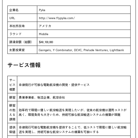
企業名
Pyka
URL
http://www.flypyka.com/
本社所在地
アメリカ
ラウンド
Middle
調達金額（総額）
$48,100,000
主要投資家
Gaingels, Y Combinator, DCVC, Prelude Ventures, Lightbank
サービス情報
サー
ビス
自律飛行が可能な電動航空機の開発・提供サービス
概要
顧客
農業事業者、物流企業、航空会社
顧客
の抱
効率的で環境に優しい航空輸送を実現したいが、従来の航空機は運用コストが
える
高く、環境負荷も大きいため、持続可能な航空輸送システムの構築が困難
課題
提供
自律飛行可能な電動航空機を提供することで、低コストで環境に優しい航空輸
価値
送を実現し、持続可能な航空システムの構築を可能にする