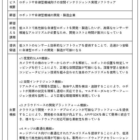
ビス
ロボットや自律型機械向けの空間インテリジェンス実現ソフトウェア
概要
顧客
ロボットや自律型機械の開発・製造企業
顧客
の抱
低コストで高性能な自律型ロボットを開発・製造したいが、高価なセンサーや
える
複雑なアルゴリズムが必要なため、開発コストと時間が膨大になっている
課題
提供
低コストのセンサーと効率的なソフトウェアを提供することで、迅速かつ安価
価値
に自律型ロボットの開発・製造が可能になる
<1.視覚的SLAM機能>
カメラやその他のセンサーからのデータを解析し、ロボットの位置を特定しマ
ッピングを行うことにより、正確な空間認識が可能になる。深層学習と従来の
コンピュータビジョン技術を組み合わせた独自のアルゴリズムを使用している
<2.空間インテリジェンス機能>
リアルタイムで環境を認識し、物体や人間を検出・追跡することにより、ロボ
ットが周囲の状況を理解し適切に反応できる。マルチモーダルセンサーフュー
ジョン技術を採用し、より正確な環境理解を実現している
<3.クラウドベースの開発プラットフォーム機能>
主要
クラウド上で開発・テスト・デプロイメントが可能なプラットフォームを提供
機能
することにより、開発者の生産性が向上する。APIやSDKを通じて簡単に統合で
き、様々なハードウェアに対応可能な柔軟性を持っている
<4.エッジAI最適化機能>
エッジデバイス向けに最適化されたアルゴリズムを提供することにより、低消
費電力で高性能な処理が可能になる。専用のハードウェアアクセラレーション