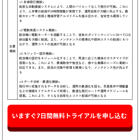
<1.自律飛行機能>
高度な自動操縦システムにより、人間のパイロットなしで飛行が可能。これに
より、人件費の削減や24時間稼働が実現でき、運用効率が大幅に向上する。最
新のセンサー技術と機械学習アルゴリズムを組み合わせ、安全性も確保してい
る
<2.電動推進システム機能>
航空機に電動モーターを搭載することで、従来のガソリンエンジンに比べてCO2
排出量を大幅に削減。また、メンテナンスの簡素化や燃料コストの削減にもつ
ながり、運用コストの低減が可能となる
主要
機能
<3.モジュラー設計機能>
航空機の設計をモジュール化することで、用途に応じた機体のカスタマイズが
容易になる。これにより、農薬散布や物流など、様々な業種のニーズに柔軟に
対応できる。また、部品の交換や修理も簡単になり、メンテナンス性が向上す
る
<4.データ分析・最適化機能>
飛行中に収集されるデータを分析し、運用の最適化を図る。気象条件や積載量
などの情報をリアルタイムで処理し、最適な飛行ルートや運用スケジュールを
提案。これにより、さらなる効率化とコスト削減が可能となる