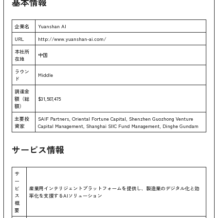
基本情報
企業名
Yuanshan AI
URL
http://www.yuanshan-ai.com/
本社所
中国
在地
ラウン
Middle
ド
調達金
額（総
$31,507,475
額）
主要投
SAIF Partners, Oriental Fortune Capital, Shenzhen Guozhong Venture
資家
Capital Management, Shanghai SIIC Fund Management, Dinghe Gundam
サービス情報
サ
ー
ビ
産業用インテリジェントプラットフォームを提供し、製造業のデジタル化と効
ス
率化を支援するAIソリューション
概
要