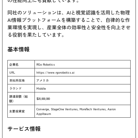
同社のソリューションは、AIと視覚認識を活用した物理
AI情報プラットフォームを構築することで、自律的な作
業環境を実現し、産業全体の効率性と安全性を向上させ
る役割を果たしています。
基本情報
企業名
RGo Robotics
URL
https://www.rgorobotics.ai
本社所在地
アメリカ
ラウンド
Middle
調達金額（総
$20,000,000
額）
Converge, StageOne Ventures, MoreTech Ventures, Aaron
主要投資家
Applbaum
サービス情報