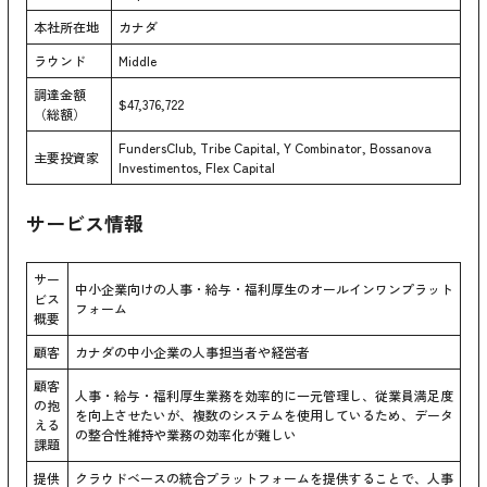
本社所在地
カナダ
ラウンド
Middle
調達金額
$47,376,722
（総額）
FundersClub, Tribe Capital, Y Combinator, Bossanova
主要投資家
Investimentos, Flex Capital
サービス情報
サー
中小企業向けの人事・給与・福利厚生のオールインワンプラット
ビス
フォーム
概要
顧客
カナダの中小企業の人事担当者や経営者
顧客
人事・給与・福利厚生業務を効率的に一元管理し、従業員満足度
の抱
を向上させたいが、複数のシステムを使用しているため、データ
える
の整合性維持や業務の効率化が難しい
課題
提供
クラウドベースの統合プラットフォームを提供することで、人事