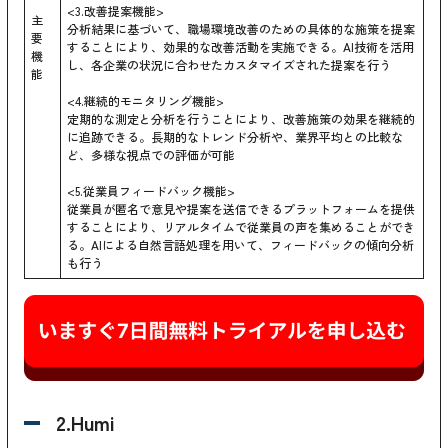
<3.改善提案機能>
主
分析結果に基づいて、職場環境改善のための具体的な施策を提案
要
することにより、効果的な改善活動を実施できる。AI技術を活用
機
し、各企業の状況に合わせたカスタマイズされた提案を行う
能
<4.継続的モニタリング機能>
定期的な測定と分析を行うことにより、改善施策の効果を継続的
に追跡できる。長期的なトレンド分析や、業界平均との比較な
ど、多様な視点での評価が可能
<5.従業員フィードバック機能>
従業員が匿名で意見や提案を送信できるプラットフォームを提供
することにより、リアルタイムで従業員の声を集めることができ
る。AIによる自然言語処理を用いて、フィードバックの傾向分析
も行う
2.Humi