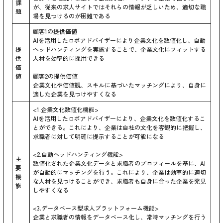
課
が、従来の求人サイトではそれらの情報が乏しいため、適切な職
題
場を見つけるのが困難である
顧客1の提供価値
AIを活用したロボアドバイザーにより企業文化を数値化し、自動
提
ヘッドハンティングを実施することで、企業文化にフィットする
供
人材を効率的に採用できる
価
値
顧客2の提供価値
企業文化や価値観、スキルに基づいたマッチングにより、自身に
適した企業を見つけやすくなる
<1.企業文化数値化機能>
AIを活用したロボアドバイザーにより、企業文化を数値化するこ
とができる。これにより、企業は自社の文化を客観的に把握し、
求職者に対して明確に提示することが可能になる
<2.自動ヘッドハンティング機能>
主
数値化された企業文化データと求職者のプロフィールを基に、AI
要
が自動的にマッチングを行う。これにより、企業は効率的に適切
機
な人材を見つけることができ、求職者も自身に合った企業を発見
能
しやすくなる
<3.データベース型求人プラットフォーム機能>
企業と求職者の情報をデータベース化し、常時マッチングを行う