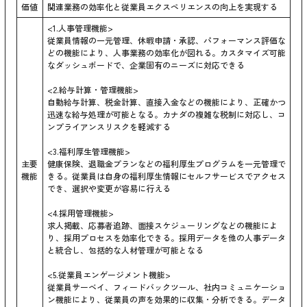
価値
関連業務の効率化と従業員エクスペリエンスの向上を実現する
<1.人事管理機能>
従業員情報の一元管理、休暇申請・承認、パフォーマンス評価な
どの機能により、人事業務の効率化が図れる。カスタマイズ可能
なダッシュボードで、企業固有のニーズに対応できる
<2.給与計算・管理機能>
自動給与計算、税金計算、直接入金などの機能により、正確かつ
迅速な給与処理が可能となる。カナダの複雑な税制に対応し、コ
ンプライアンスリスクを軽減する
<3.福利厚生管理機能>
主要
健康保険、退職金プランなどの福利厚生プログラムを一元管理で
機能
きる。従業員は自身の福利厚生情報にセルフサービスでアクセス
でき、選択や変更が容易に行える
<4.採用管理機能>
求人掲載、応募者追跡、面接スケジューリングなどの機能によ
り、採用プロセスを効率化できる。採用データを他の人事データ
と統合し、包括的な人材管理が可能となる
<5.従業員エンゲージメント機能>
従業員サーベイ、フィードバックツール、社内コミュニケーショ
ン機能により、従業員の声を効果的に収集・分析できる。データ