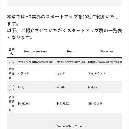
本章ではHR業界のスタートアップを20社ご紹介いたし
ます。
以下、ご紹介させていただくスタートアップ群の一覧表
となります。
企業
Healthy Workers
Humi
Workvivo
名
URL
https://healthyworkers.nl/
https://www.humi.ca
https://www.workvivo.com/
本社
所在
オランダ
カナダ
アイルランド
地
ラウ
Early
Middle
Middle
ンド
調達
金額
$4,032,663
$47,376,722
$38,604,057
（総
額）
FundersClub, Tribe