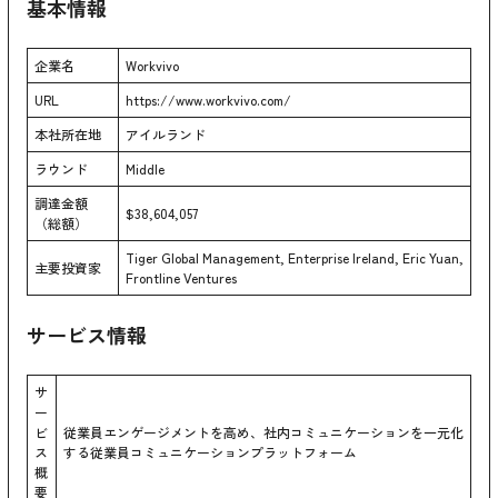
基本情報
企業名
Workvivo
URL
https://www.workvivo.com/
本社所在地
アイルランド
ラウンド
Middle
調達金額
$38,604,057
（総額）
Tiger Global Management, Enterprise Ireland, Eric Yuan,
主要投資家
Frontline Ventures
サービス情報
サ
ー
ビ
従業員エンゲージメントを高め、社内コミュニケーションを一元化
ス
する従業員コミュニケーションプラットフォーム
概
要