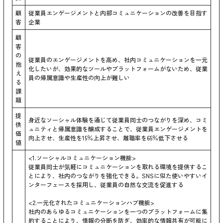
顧
従業員エンゲージメントと内部コミュニケーションの改善を目指す
客
企業
顧
客
の
従業員のエンゲージメントを高め、社内コミュニケーションを一元
抱
化したいが、効果的なツールやプラットフォームがないため、従業
え
員の帰属意識や生産性の向上が難しい
る
課
題
提
身近なソーシャル体験を通じて従業員同士のつながりを深め、コミ
供
ュニティと帰属意識を醸成することで、従業員エンゲージメントを
価
向上させ、生産性を15％上昇させ、離職率を65％低下させる
値
<1.ソーシャルコミュニケーション機能>
従業員同士が気軽にコミュニケーションを取れる環境を提供するこ
とにより、社内のつながりを強化できる。SNSに似た使いやすいイ
ンターフェースを採用し、従業員の自然な交流を促進する
<2.一元化されたコミュニケーションハブ機能>
社内のあらゆるコミュニケーションを一つのプラットフォームに集
約することにより、情報の分断を防ぎ、効率的な情報共有が可能に