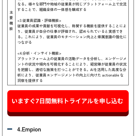
なる。様々な部門や地域の従業員が同じプラットフォーム上で交流
することで、組織全体の一体感を醸成する
主
要
<3.従業員認識・評価機能>
機
従業員の成果や貢献を可視化し、称賛する機能を提供することによ
能
り、従業員が自分の仕事が評価され、認められていると実感でき
る。これにより、従業員のモチベーション向上と帰属意識の強化に
つながる
<4.分析・インサイト機能>
プラットフォーム上の従業員の活動データを分析し、エンゲージメ
ントの状況や傾向を可視化することにより、経営陣が従業員の状況
を把握し、適切な施策を打つことができる。AIを活用した高度な分
析により、従業員エンゲージメントの向上に向けた actionable な
洞察を提供する
4.Empion