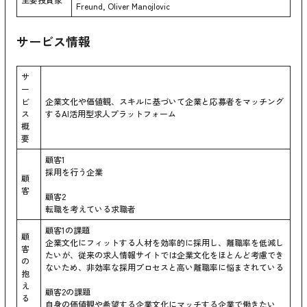
Freund, Oliver Manojlovic
サービス情報
サ
ー
ビ
企業文化や価値観、スキルに基づいて企業と応募者をマッチング
ス
するAI活用型求人プラットフォーム
概
要
顧客1
採用を行う企業
顧
客
顧客2
転職を考えている求職者
顧客1の課題
顧
企業文化にフィットする人材を効率的に採用し、離職率を低減し
客
たいが、従来の求人情報サイトでは企業文化をほとんど考慮でき
の
ないため、非効率な採用プロセスと高い離職率に悩まされている
抱
え
顧客2の課題
る
自身の価値観や希望する企業文化にマッチする企業で働きたい