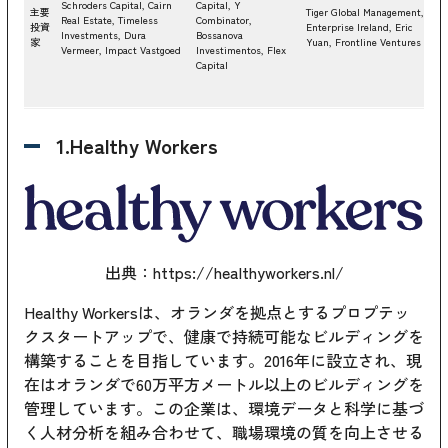
Schroders Capital, Cairn
Capital, Y
主要
Tiger Global Management,
Real Estate, Timeless
Combinator,
投資
Enterprise Ireland, Eric
Investments, Dura
Bossanova
家
Yuan, Frontline Ventures
Vermeer, Impact Vastgoed
Investimentos, Flex
Capital
1.Healthy Workers
出典：
https://healthyworkers.nl/
Healthy Workersは、オランダを拠点とするプロプテッ
クスタートアップで、健康で持続可能なビルディングを
構築することを目指しています。2016年に設立され、現
在はオランダで60万平方メートル以上のビルディングを
管理しています。この企業は、環境データと科学に基づ
く人材分析を組み合わせて、職場環境の質を向上させる