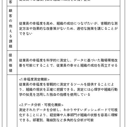
客
顧
客
の
従業員の幸福度を高め、組織の成功につなげたいが、客観的な測
抱
定方法や効果的な改善策がないため、適切な施策を講じることが
え
できない
る
課
題
提
供
従業員の幸福度を科学的に測定し、データに基づいた職場環境改
価
善を可能にすることで、従業員の幸せと組織の成功を両立させる
値
<1.幸福度測定機能>
従業員の幸福度を客観的に測定するツールを提供することによ
り、組織の現状を正確に把握できる。測定には心理学や組織行動
学の知見を活用した独自の指標を使用している
<2.データ分析・可視化機能>
測定されたデータを分析し、わかりやすいダッシュボードで可視
化することにより、経営陣や人事部門が組織の状態を容易に理解
できる。部署別、職級別など多角的な分析が可能