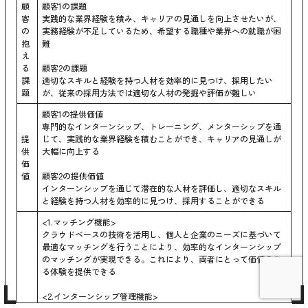
顧
顧客1の課題
客
実践的な業界経験を積み、キャリアの見通しを向上させたいが、
の
実務経験が不足しているため、希望する職種や業界への就職が困
抱
難
え
る
顧客2の課題
課
適切なスキルと経験を持つ人材を効率的に見つけ、採用したい
題
が、従来の採用方法では適切な人材の発掘や評価が難しい
顧客1の提供価値
専門的なインターンシップ、トレーニング、メンターシップを通
提
じて、実践的な業界経験を積むことができ、キャリアの見通しが
供
大幅に向上する
価
値
顧客2の提供価値
インターンシップを通じて潜在的な人材を評価し、適切なスキル
と経験を持つ人材を効率的に見つけ、採用することができる
<1.マッチング機能>
クラウドベースの技術を活用し、個人と企業のニーズに基づいて
最適なマッチングを行うことにより、効率的なインターンシップ
のマッチングが実現できる。これにより、両者にとって価値のあ
る体験を提供できる
<2.インターンシップ管理機能>