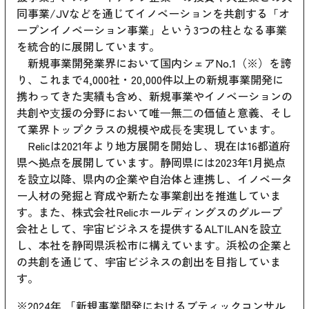
同事業/JVなどを通じてイノベーションを共創する「オ
ープンイノベーション事業」という3つの柱となる事業
を統合的に展開しています。
新規事業開発業界において国内シェアNo.1（※）を誇
り、これまで4,000社・20,000件以上の新規事業開発に
携わってきた実績も含め、新規事業やイノベーションの
共創や⽀援の分野において唯⼀無⼆の価値と意義、そし
て業界トップクラスの規模や成⻑を実現しています。
Relicは2021年より地方展開を開始し、現在は16都道府
県へ拠点を展開しています。静岡県には2023年1月拠点
を設立以降、県内の企業や自治体と連携し、イノベータ
ー人材の発掘と育成や新たな事業創出を推進していま
す。また、株式会社Relicホールディングスのグループ
会社として、宇宙ビジネスを提供するALTILANを設立
し、本社を静岡県浜松市に構えています。浜松の企業と
の共創を通じて、宇宙ビジネスの創出を目指していま
す。
※2024年,「新規事業開発におけるブティックコンサル