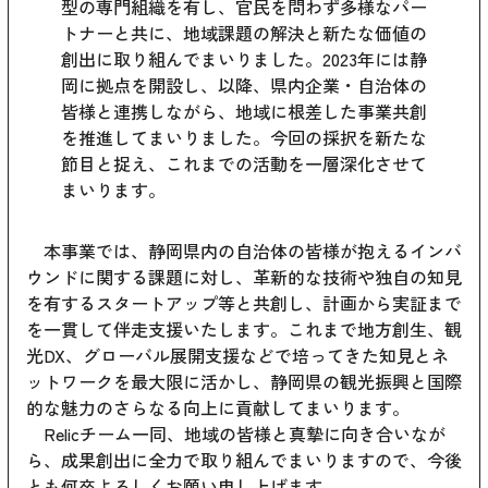
型の専門組織を有し、官民を問わず多様なパー
トナーと共に、地域課題の解決と新たな価値の
創出に取り組んでまいりました。2023年には静
岡に拠点を開設し、以降、県内企業・自治体の
皆様と連携しながら、地域に根差した事業共創
を推進してまいりました。今回の採択を新たな
節目と捉え、これまでの活動を一層深化させて
まいります。
本事業では、静岡県内の自治体の皆様が抱えるインバ
ウンドに関する課題に対し、革新的な技術や独自の知見
を有するスタートアップ等と共創し、計画から実証まで
を一貫して伴走支援いたします。これまで地方創生、観
光DX、グローバル展開支援などで培ってきた知見とネ
ットワークを最大限に活かし、静岡県の観光振興と国際
的な魅力のさらなる向上に貢献してまいります。
Relicチーム一同、地域の皆様と真摯に向き合いなが
ら、成果創出に全力で取り組んでまいりますので、今後
とも何卒よろしくお願い申し上げます。