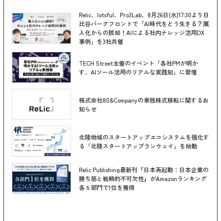
Relic、lotsful、Pro3Lab、8月26日(水)17:30より日
比谷パークフロントで「AI時代をどう生きる？属
人化からの脱却！AIによる社内ナレッジ活用DX
事例」を3社共催
TECH Street主催のイベント「各社PMが明か
す、AIツール活用のリアルな実践知」に登壇
株式会社80&Companyの単独株式移転に関するお
知らせ
北陸地域のスタートアップエコシステムを強化す
る「北陸スタートアップランウェイ」を始動
Relic Publishing最新刊『日本再起動：日本企業の
勝ち筋と戦略的不可欠性』がAmazonランキング
各５部門で1位を獲得