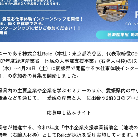
である株式会社Relic（本社：東京都渋谷区、代表取締役C
、令和7年度経済産業省「地域の人事部支援事業」(右腕人材枠)の
22日（木）〜1月24日（土）に愛媛県で開催するお仕事体験イン
イ」の参加者の募集を開始しました。
県内の主要産業や企業を学ぶセミナーのほか、愛媛県内の中
親会などを通じて、「愛媛の産業と人」に出会う2泊3日のプロ
応募申し込みサイト
省が推進する、令和7年度「中小企業支援事業補助金（地域の
者（右腕人材枠）としてRelicが採択を受け実施しています