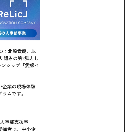
EO：北嶋貴朗、以
取り組みの第2弾とし
ターンシップ「愛媛イ
小企業の現場体験
グラムです。
人事部支援事
。参加者は、中小企