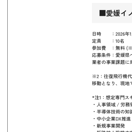
■愛媛イ
日時 ：2026年1
定員 ：10名
参加費 ：無料 (※
応募条件：愛媛県
業者の事業課題に
※2：往復飛行機
移動となり、現地
*注1：想定専門ス
・人事領域 / 労務
・半導体技術の知
・中小企業DX推進
・新規事業開発