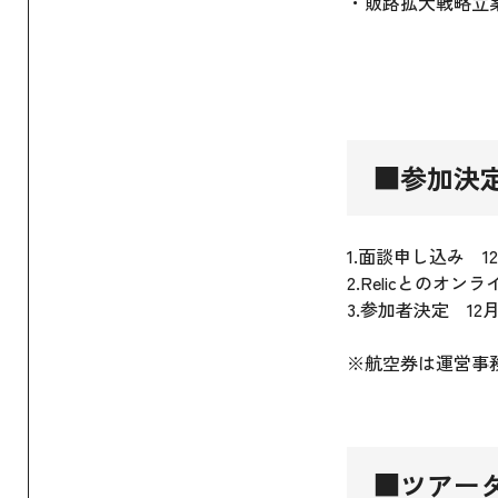
・販路拡大戦略立
■参加決
1.面談申し込み 12
2.Relicとのオ
3.参加者決定 12月
※航空券は運営事
■ツアータイ