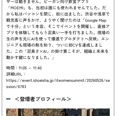
ザーは動きません。ビーガン向け飲食アプリ
「MOEMI」も、当初は誰にも使われませんでした。だ
から私はパソコンを閉じ、街に出ました。渋谷や浅草で
観光客に声をかけ、ようやく聞けたのは「Google Map
で十分」という本音。そこでイベントを開催し、直接ア
プリを体験してもらう泥臭い一手を打ちました。現場の
生の声を元にAIを使って爆速でプロダクトへ反映。エン
ジニアも現場の熱を知り、ついに初CVを達成しまし
た。この「泥臭さ×AI」の掛け算こそが、組織と未来を
動かす鍵になりました。」
時間：11:05 ～ 11:40
詳細URL：
https://event.shoeisha.jp/itwomensummit/20260526/se
ssion/6783
＜登壇者プロフィール＞