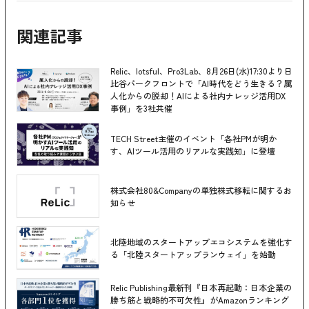
関連記事
Relic、lotsful、Pro3Lab、8月26日(水)17:30より日
比谷パークフロントで「AI時代をどう生きる？属
人化からの脱却！AIによる社内ナレッジ活用DX
事例」を3社共催
TECH Street主催のイベント「各社PMが明か
す、AIツール活用のリアルな実践知」に登壇
株式会社80&Companyの単独株式移転に関するお
知らせ
北陸地域のスタートアップエコシステムを強化す
る「北陸スタートアップランウェイ」を始動
Relic Publishing最新刊『日本再起動：日本企業の
勝ち筋と戦略的不可欠性』がAmazonランキング