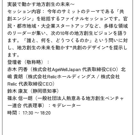
実装で動かす地方創生の未来〜
セッション内容： 今年のサミットのテーマである「共
創エンジン」を総括するファイナルセッションです。官
民・都市地域・大企業スタートアップなど、多様な領域
のリーダーが集い、次の10年の地方創生ビジョンを語り
ます。「誰と、何を、どうつくるのか」という問いに対
し、地方創生の未来を動かす“共創のデザイン”を提示し
ます。
登壇者（敬称略）：
赤木 円香（株式会社AgeWellJapan 代表取締役CEO）北
嶋 貴朗（株式会社Relicホールディングス / 株式会社
Relic 代表取締役CEO）
鈴木 康友（静岡県知事）
篠永 信一朗（一般社団法人熱意ある地方創生ベンチャ
ー連合 代表理事）：モデレーター
時間： 17:30 〜 18:20