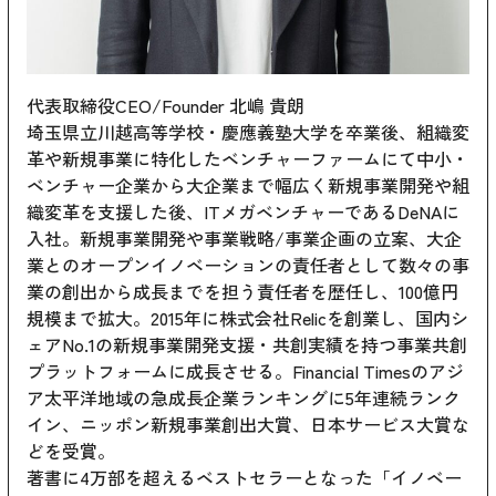
代表取締役CEO/Founder 北嶋 貴朗
埼玉県立川越高等学校・慶應義塾大学を卒業後、組織変
革や新規事業に特化したベンチャーファームにて中小・
ベンチャー企業から大企業まで幅広く新規事業開発や組
織変革を支援した後、ITメガベンチャーであるDeNAに
入社。新規事業開発や事業戦略/事業企画の立案、大企
業とのオープンイノベーションの責任者として数々の事
業の創出から成長までを担う責任者を歴任し、100億円
規模まで拡大。2015年に株式会社Relicを創業し、国内シ
ェアNo.1の新規事業開発支援・共創実績を持つ事業共創
プラットフォームに成長させる。Financial Timesのアジ
ア太平洋地域の急成長企業ランキングに5年連続ランク
イン、ニッポン新規事業創出大賞、日本サービス大賞な
どを受賞。
著書に4万部を超えるベストセラーとなった「イノベー