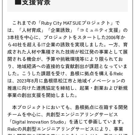
■支援背景
これまでの「Ruby City MATSUEプロジェクト」で
は、「人材育成」「企業誘致」「コミュニティ支援」の
3本柱を中心に、プロジェクトをスタートした2006年か
ら40社を超えるIT企業の誘致を実現しました。一方、育
成された人材や集積された技術が松江発の事業として展
開される機会が、予算や挑戦環境等により限られてお
り、地域経済への直接的な貢献創出が課題となっていま
した。こうした課題を受け、島根に拠点を構えるRelic
は、2023年8月に島根県松江市と地域イノベーションの
推進に向けた連携協定を締結し、起業・創業および新規
事業の創出支援を開始しました。
本プロジェクトにおいても、島根拠点に在籍する開発
チームを中心に、共創型エンジニアリングサービス
「Digital Innovation Studio」を通じて参画しています。
Relicの共創型エンジニアリングサービスにより、事業