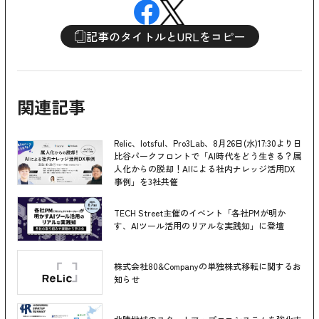
記事のタイトルとURLをコピー
関連記事
Relic、lotsful、Pro3Lab、8月26日(水)17:30より日
比谷パークフロントで「AI時代をどう生きる？属
人化からの脱却！AIによる社内ナレッジ活用DX
事例」を3社共催
TECH Street主催のイベント「各社PMが明か
す、AIツール活用のリアルな実践知」に登壇
株式会社80&Companyの単独株式移転に関するお
知らせ