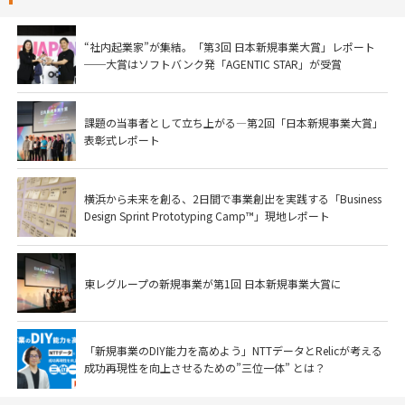
“社内起業家”が集結。「第3回 日本新規事業大賞」レポート
──大賞はソフトバンク発「AGENTIC STAR」が受賞
課題の当事者として立ち上がる―第2回「日本新規事業大賞」
表彰式レポート
横浜から未来を創る、2日間で事業創出を実践する「Business
Design Sprint Prototyping Camp™」現地レポート
東レグループの新規事業が第1回 日本新規事業大賞に
「新規事業のDIY能力を高めよう」NTTデータとRelicが考える
成功再現性を向上させるための”三位一体” とは？