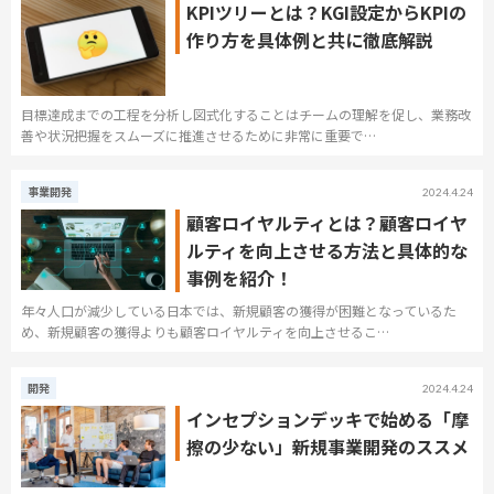
KPIツリーとは？KGI設定からKPIの
作り方を具体例と共に徹底解説
目標達成までの工程を分析し図式化することはチームの理解を促し、業務改
善や状況把握をスムーズに推進させるために非常に重要で…
事業開発
2024.4.24
顧客ロイヤルティとは？顧客ロイヤ
ルティを向上させる方法と具体的な
事例を紹介！
年々人口が減少している日本では、新規顧客の獲得が困難となっているた
め、新規顧客の獲得よりも顧客ロイヤルティを向上させるこ…
開発
2024.4.24
インセプションデッキで始める「摩
擦の少ない」新規事業開発のススメ