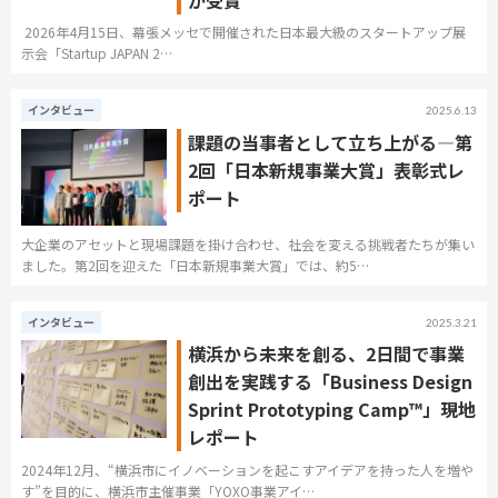
2026年4月15日、幕張メッセで開催された日本最大級のスタートアップ展
示会「Startup JAPAN 2…
インタビュー
2025.6.13
課題の当事者として立ち上がる―第
2回「日本新規事業大賞」表彰式レ
ポート
大企業のアセットと現場課題を掛け合わせ、社会を変える挑戦者たちが集い
ました。第2回を迎えた「日本新規事業大賞」では、約5…
インタビュー
2025.3.21
横浜から未来を創る、2日間で事業
創出を実践する「Business Design
Sprint Prototyping Camp™」現地
レポート
2024年12月、“横浜市にイノベーションを起こすアイデアを持った人を増や
す”を目的に、横浜市主催事業「YOXO事業アイ…