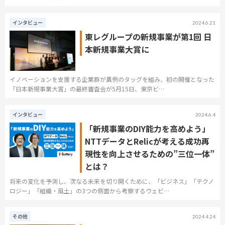
インタビュー
2024.6.21
東レグループの新規事業が第1回 日
本新規事業大賞に
イノベーションを支援する企業群が異例のタッグを組み、初の開催となった
「日本新規事業大賞」の最終審査会が5月15日、東京ビ…
インタビュー
2024.6.4
「新規事業のDIY能力を高めよう」
NTTデータとRelicが考える成功再
現性を向上させるための”三位一体”
とは？
将来の変化を予測し、次なる未来を切り開くために、「ビジネス」「テクノ
ロジー」「組織・風土」の3つの側面から考察するウェビ…
その他
2024.4.24