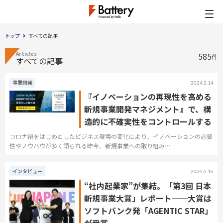
トップ
すべての記事
Articles
585
件
すべての記事
事業開発
2024.3.14
『イノベーションの再現性を高める
新規事業開発マネジメント』で、構
造的に不確実性をコントロールする
コロナ禍をはじめとしたビジネス環境の変化により、イノベーションの必要
性やノウハウが多く語られる昨今、新規事業への取り組み…
インタビュー
2026.6.16
“社内起業家”が集結。「第3回 日本
新規事業大賞」レポート──大賞は
ソフトバンク発「AGENTIC STAR」
が受賞