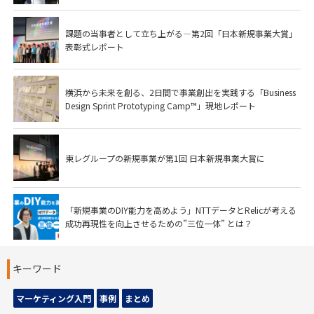
課題の当事者として立ち上がる―第2回「日本新規事業大賞」
表彰式レポート
横浜から未来を創る、2日間で事業創出を実践する「Business
Design Sprint Prototyping Camp™」現地レポート
東レグループの新規事業が第1回 日本新規事業大賞に
「新規事業のDIY能力を高めよう」NTTデータとRelicが考える
成功再現性を向上させるための”三位一体” とは？
キーワード
マーケティング入門
事例
まとめ