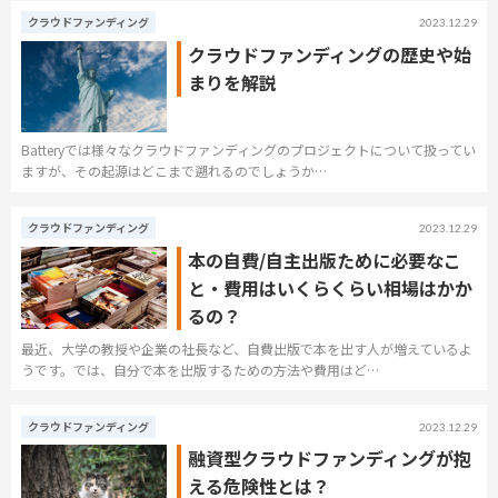
クラウドファンディング
2023.12.29
クラウドファンディングの歴史や始
まりを解説
Batteryでは様々なクラウドファンディングのプロジェクトについて扱ってい
ますが、その起源はどこまで遡れるのでしょうか…
クラウドファンディング
2023.12.29
本の自費/自主出版ために必要なこ
と・費用はいくらくらい相場はかか
るの？
最近、大学の教授や企業の社長など、自費出版で本を出す人が増えているよ
うです。では、自分で本を出版するための方法や費用はど…
クラウドファンディング
2023.12.29
融資型クラウドファンディングが抱
える危険性とは？