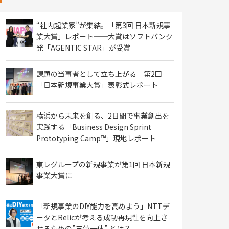
“社内起業家”が集結。「第3回 日本新規事
業大賞」レポート──大賞はソフトバンク
発「AGENTIC STAR」が受賞
課題の当事者として立ち上がる―第2回
「日本新規事業大賞」表彰式レポート
横浜から未来を創る、2日間で事業創出を
実践する「Business Design Sprint
Prototyping Camp™」現地レポート
東レグループの新規事業が第1回 日本新規
事業大賞に
「新規事業のDIY能力を高めよう」NTTデ
ータとRelicが考える成功再現性を向上さ
せるための”三位一体” とは？