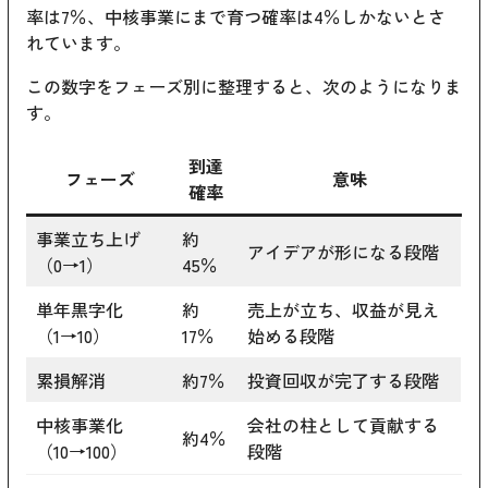
率は7％、中核事業にまで育つ確率は4％しかないとさ
れています。
この数字をフェーズ別に整理すると、次のようになりま
す。
到達
フェーズ
意味
確率
事業立ち上げ
約
アイデアが形になる段階
（0→1）
45％
単年黒字化
約
売上が立ち、収益が見え
（1→10）
17％
始める段階
累損解消
約7％
投資回収が完了する段階
中核事業化
会社の柱として貢献する
約4％
（10→100）
段階