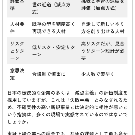
評価基
挑戦と学習の速度を
世の近道（減点方
準
評価（加点方式）
式）
人材要
既存の型を精度高く
自走して新しいやり
件
再現できる人材
方を創り出せる人材
リスク
高リスクだが、見合
低リスク・安定リタ
とリタ
うリターン設計が必
ーン
ーン
要
意思決
合議制で慎重に
少人数で素早く
定
日本の伝統的な企業の多くは「減点主義」の評価制度を
採用していますが、これは「失敗＝悪」とみなされるた
め、不確実性の高い新規事業とは決定的に相性が悪いと
いう指摘は、多くの現場で実感されているのではないで
しょうか。
東証上場企業への調査でも、共通の課題として最も多か