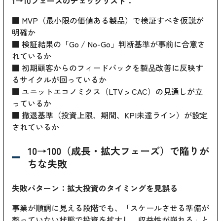
1→10フェーズのチェックリスト：
■ MVP（最小限の価値ある製品）で検証すべき仮説が
明確か
■ 検証結果の「Go / No-Go」判断基準が事前に合意さ
れているか
■ 初期顧客からのフィードバックを製品改善に反映す
るサイクルが回っているか
■ ユニットエコノミクス（LTV > CAC）の見通しが立
っているか
■ 撤退基準（投資上限、期間、KPI未達ライン）が設定
されているか
10→100（成長・拡大フェーズ）で陥りが
ちな失敗
失敗パターン：拡大投資のタイミングを見誤る
事業が順調に見える段階でも、「スケールさせる準備が
整っていない状態で投資を拡大し、収益性が崩れる」と