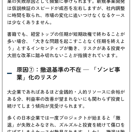
業の失敗原因として頻繁に挙げられます。新規事業開発
は仮説検証のスピードが成否を左右しますが、社内調整
に時間を取られ、市場の変化に追いつけなくなるケース
は少なくありません。
書籍でも、経営トップの任期が短期政権で終わることが
多い場合、「大きな問題を起こすことなく任期を終えよ
う」とするインセンティブが働き、リスクがある投資や
大胆な改革に踏み切れないことが指摘されています。
原因⑦：撤退基準の不在 — 「ゾンビ事
業」化のリスク
大企業であればあるほど金銭的・人的リソースに余裕が
ある分、利益率の改善が望まれないにも関わらず投資し
続けてしまう傾向が見受けられます。
多くの日本企業では一度プロジェクトが始まると「撤
退」が失敗とみなされ、ズルズルと投資を続けて傷口を
広げてしまうケースが散見されます。しかし、撤退は敗