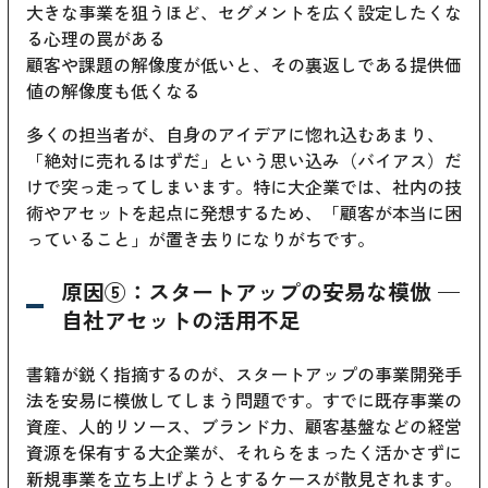
大きな事業を狙うほど、セグメントを広く設定したくな
る心理の罠がある
顧客や課題の解像度が低いと、その裏返しである提供価
値の解像度も低くなる
多くの担当者が、自身のアイデアに惚れ込むあまり、
「絶対に売れるはずだ」という思い込み（バイアス）だ
けで突っ走ってしまいます。特に大企業では、社内の技
術やアセットを起点に発想するため、「顧客が本当に困
っていること」が置き去りになりがちです。
原因⑤：スタートアップの安易な模倣 —
自社アセットの活用不足
書籍が鋭く指摘するのが、スタートアップの事業開発手
法を安易に模倣してしまう問題です。すでに既存事業の
資産、人的リソース、ブランド力、顧客基盤などの経営
資源を保有する大企業が、それらをまったく活かさずに
新規事業を立ち上げようとするケースが散見されます。