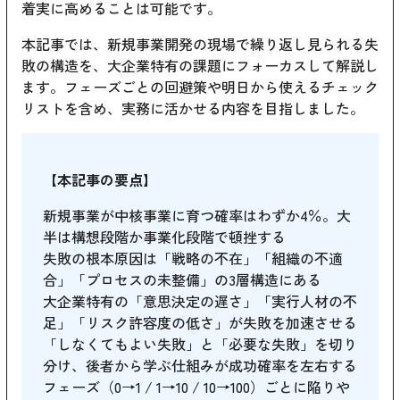
着実に高めることは可能です。
本記事では、新規事業開発の現場で繰り返し見られる失
敗の構造を、大企業特有の課題にフォーカスして解説し
ます。フェーズごとの回避策や明日から使えるチェック
リストを含め、実務に活かせる内容を目指しました。
【本記事の要点】
新規事業が中核事業に育つ確率はわずか4％。大
半は構想段階か事業化段階で頓挫する
失敗の根本原因は「戦略の不在」「組織の不適
合」「プロセスの未整備」の3層構造にある
大企業特有の「意思決定の遅さ」「実行人材の不
足」「リスク許容度の低さ」が失敗を加速させる
「しなくてもよい失敗」と「必要な失敗」を切り
分け、後者から学ぶ仕組みが成功確率を左右する
フェーズ（0→1 / 1→10 / 10→100）ごとに陥りや