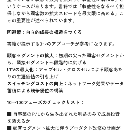
いうケースがあります。書籍では「収益性をなるべく担
保しながら顧客数の拡大スピードを最大限に高める」こ
との重要性が述べられています。
回避策：自立的成長の構造をつくる
書籍が提示する3つのアプローチが参考になります。
顧客セグメントの拡大
：初期の尖った顧客セグメントか
ら、隣接セグメントへ段階的に広げる
LTVの最大化
：アップセル・クロスセルによる顧客あた
りの生涯価値の引き上げ
スイッチングコストの向上
：ネットワーク効果やデータ
蓄積による競争優位の構築
10→100フェーズのチェックリスト：
■ 自事業のP/Lから生み出された利益のみで成長投資
を賄えるか
■ 顧客セグメント拡大に伴うプロダクト改修の計画が