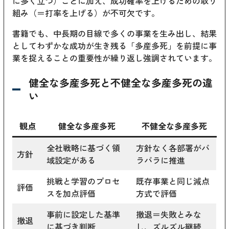
に多く立つ）ことに加え、成功確率を上げるための取り
組み（＝打率を上げる）が不可欠です。
書籍でも、中長期の目線で多くの事業を生み出し、結果
としてわずかな成功が生き残る「多産多死」を前提に事
業を捉えることの重要性が繰り返し強調されています。
健全な多産多死と不健全な多産多死の違
い
観点
健全な多産多死
不健全な多産多死
全社戦略に基づく領
方針なく各部署がバ
方針
域設定がある
ラバラに推進
挑戦と学習のプロセ
既存事業と同じ減点
評価
スを加点評価
方式で評価
事前に設定した基準
撤退＝失敗とみな
撤退
に基づき判断
し、ズルズル継続