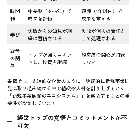
時間
中長期（3〜5年）で
短期（1年以内）で
軸
成果を評価
成果を求める
失敗からの知見が組
失敗が個人の責任と
学び
織に蓄積される
して処理される
経営
トップが強くコミッ
経営層の関心が持続
の関
トし、投資を継続
しない
与
書籍では、先進的な企業のように「継続的に新規事業開
発に取り組み続ける中で組織や人材を創り上げていく
『新規事業開発のエコシステム』」を実装することの重
要性が説かれています。
経営トップの覚悟とコミットメントが不
可欠