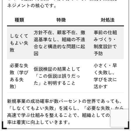
ネジメントの核心です。
種類
特徴
対処法
方針不在、顧客不在、撤
事前の仕組
しなくて
退基準なし、組織の不適
みづくり・
もよい失
合など構造的な問題に起
制度設計で
敗
因
予防
必要な失
小さく・早
仮説検証の結果として
敗（学び
く失敗し、
「この仮説は誤りだっ
ある失
学びを次に
た」と判明すること
敗）
活かす
新規事業の成功確率が数パーセントの世界であっても、
「しなくてもよい失敗」を減らし、「必要な失敗」から
高速で学ぶ仕組みを整えることで、組織としての成功確
率は着実に向上していきます。