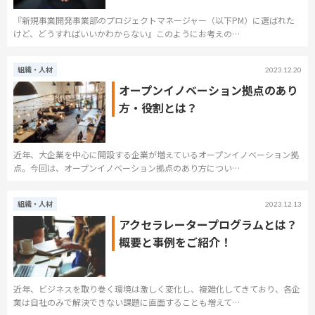
『新規事業開発事業部のプロジェクトマネージャー（以下PM）に選ばれた
けど、どうすればいいかわからない』このようにお考えの…
組織・人材
2023.12.20
オープンイノベーション拠点のあり
方・役割とは？
近年、大企業を中心に開設する企業が増えているオープンイノベーション拠
点。今回は、オープンイノベーション拠点のあり方につい…
組織・人材
2023.12.13
アクセラレータープログラムとは？
概要と事例をご紹介！
近年、ビジネスを取り巻く環境は激しく変化し、複雑化してきており、各企
業は自社のみで解決できない課題に直面することも増えて…