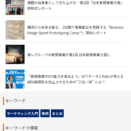
課題の当事者として立ち上がる―第2回「日本新規事業大賞」
表彰式レポート
横浜から未来を創る、2日間で事業創出を実践する「Business
Design Sprint Prototyping Camp™」現地レポート
東レグループの新規事業が第1回 日本新規事業大賞に
「新規事業のDIY能力を高めよう」NTTデータとRelicが考える
成功再現性を向上させるための”三位一体” とは？
キーワード
マーケティング入門
事例
まとめ
キーワードで検索