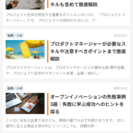
キルも含めて徹底解説
プロジェクト全体を統括する重要なポジションの1つが、「プロジェクトマ
ネージャー」です。 プロジェクトの成功のためには、プ…
組織・人材
2023.12.7
プロダクトマネージャーが必要なス
キルや注意すべきポイントまで徹底
解説
プロダクトマネージャーとは、プロダクトやサービスの要求仕様/要件定義
や、プロジェクト全体のマネジメント支援、企画・検討し…
組織・人材
2023.12.2
オープンイノベーションの失敗事例
3選｜失敗に学ぶ成功へのヒントを
探る
どんなに有名な企業であれども、開発の裏では必ず失敗があります。 また、
傑作と言える商品を世の中にリリースしても、世間の評…