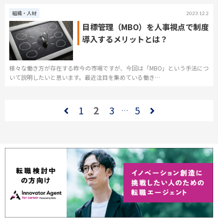
組織・人材
2023.12.2
目標管理（MBO）を人事視点で制度
導入するメリットとは？
様々な働き方が存在する昨今の市場ですが、今回は「MBO」という手法につ
いて説明したいと思います。最近注目を集めている働き…
1
2
3
5
…