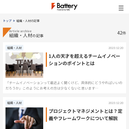
トップ
組織・人材の記事
Article archive
42
件
組織・人材
の記事
組織・人材
2023.12.20
1人の天才を超えるチームイノベー
ションのポイントとは
「チームイノベーションって最近よく聞くけど、具体的にどうやればいいの
だろうか」このようにお考えの方は少なくないと思います…
組織・人材
2023.12.20
プロジェクトマネジメントとは？定
義やフレームワークについて解説