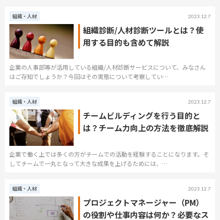
組織・人材
2023.12.7
組織診断/人材診断ツールとは？使
用する目的も含めて解説
企業の人事部等が活用している組織/人材診断サービスについて、みなさん
はご存知でしょうか？今回はその実態について考察してい…
組織・人材
2023.12.7
チームビルディングを行う目的と
は？チーム力向上の方法を徹底解説
企業で働く上では多くの方がチームでの活動を経験することになります。そ
してチームで一丸となって大きな成果を上げるためには、…
組織・人材
2023.12.7
プロジェクトマネージャー（PM）
の役割や仕事内容は何か？必要なス