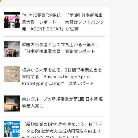
“社内起業家”が集結。「第3回 日本新規事
業大賞」レポート──大賞はソフトバンク
発「AGENTIC STAR」が受賞
課題の当事者として立ち上がる―第2回
「日本新規事業大賞」表彰式レポート
横浜から未来を創る、2日間で事業創出を
実践する「Business Design Sprint
Prototyping Camp™」現地レポート
東レグループの新規事業が第1回 日本新規
事業大賞に
「新規事業のDIY能力を高めよう」NTTデ
ータとRelicが考える成功再現性を向上さ
せるための”三位一体” とは？