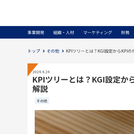
事業開発
組織・人材
マーケティング
財務
トップ
その他
KPIツリーとは？KGI設定からKP
2024.4.24
KPIツリーとは？KGI設定
解説
その他