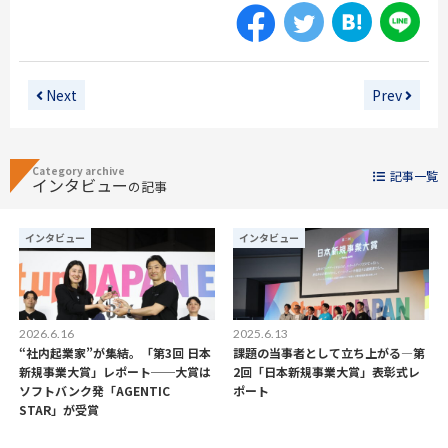
Next
Prev
Category archive
記事一覧
インタビュー
の記事
インタビュー
インタビュー
2026.6.16
2025.6.13
“社内起業家”が集結。「第3回 日本
課題の当事者として立ち上がる―第
新規事業大賞」レポート──大賞は
2回「日本新規事業大賞」表彰式レ
ソフトバンク発「AGENTIC
ポート
STAR」が受賞