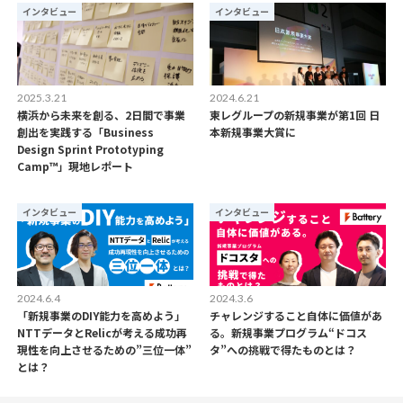
インタビュー
インタビュー
2025.3.21
2024.6.21
横浜から未来を創る、2日間で事業
東レグループの新規事業が第1回 日
創出を実践する「Business
本新規事業大賞に
Design Sprint Prototyping
Camp™」現地レポート
インタビュー
インタビュー
2024.6.4
2024.3.6
「新規事業のDIY能力を高めよう」
チャレンジすること自体に価値があ
NTTデータとRelicが考える成功再
る。新規事業プログラム“ドコス
現性を向上させるための”三位一体”
タ”への挑戦で得たものとは？
とは？