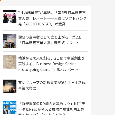
“社内起業家”が集結。「第3回 日本新規事
業大賞」レポート──大賞はソフトバンク
発「AGENTIC STAR」が受賞
課題の当事者として立ち上がる―第2回
「日本新規事業大賞」表彰式レポート
横浜から未来を創る、2日間で事業創出を
実践する「Business Design Sprint
Prototyping Camp™」現地レポート
東レグループの新規事業が第1回 日本新規
事業大賞に
「新規事業のDIY能力を高めよう」NTTデ
ータとRelicが考える成功再現性を向上さ
せるための”三位一体” とは？