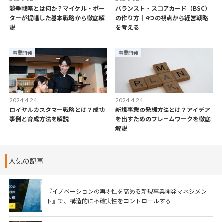
競争戦略とは何か？マイケル・ポー
バランスト・スコアカード（BSC）
ターが提唱した基本戦略から徹底解
の作り方｜4つの視点から経営戦略
説
を考える
事業開発
事業開発
2024.4.24
2024.4.24
ロイヤルカスタマー戦略とは？成功
新規事業の発想方法とは？アイデア
事例と育成方法を解説
を出すためのフレームワークを徹底
解説
人気の記事
『イノベーションの再現性を高める新規事業開発マネジメン
ト』で、構造的に不確実性をコントロールする