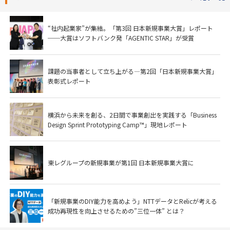
“社内起業家”が集結。「第3回 日本新規事業大賞」レポート
──大賞はソフトバンク発「AGENTIC STAR」が受賞
課題の当事者として立ち上がる―第2回「日本新規事業大賞」
表彰式レポート
横浜から未来を創る、2日間で事業創出を実践する「Business
Design Sprint Prototyping Camp™」現地レポート
東レグループの新規事業が第1回 日本新規事業大賞に
「新規事業のDIY能力を高めよう」NTTデータとRelicが考える
成功再現性を向上させるための”三位一体” とは？