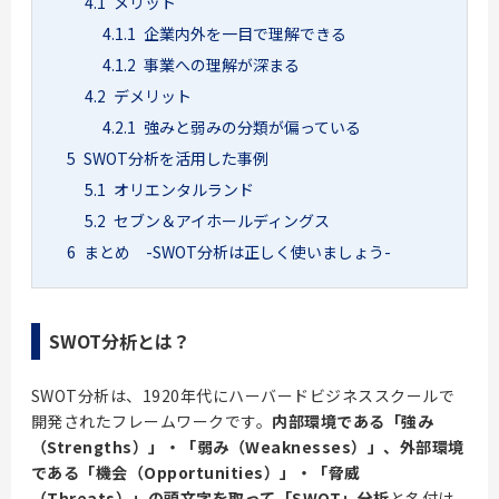
4.1
メリット
4.1.1
企業内外を一目で理解できる
4.1.2
事業への理解が深まる
4.2
デメリット
4.2.1
強みと弱みの分類が偏っている
5
SWOT分析を活用した事例
5.1
オリエンタルランド
5.2
セブン＆アイホールディングス
6
まとめ -SWOT分析は正しく使いましょう-
SWOT分析とは？
SWOT分析は、1920年代にハーバードビジネススクールで
開発されたフレームワークです。
内部環境である「強み
（Strengths）」・「弱み（Weaknesses）」、外部環境
である「機会（Opportunities）」・「脅威
（Threats）」の頭文字を取って「SWOT」分析
と名付け