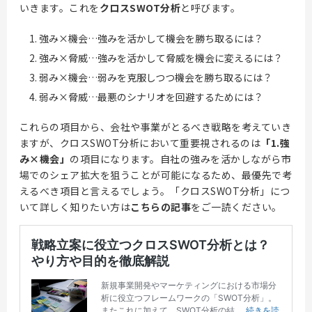
いきます。これを
クロスSWOT分析
と呼びます。
強み×機会…強みを活かして機会を勝ち取るには？
強み×脅威…強みを活かして脅威を機会に変えるには？
弱み×機会…弱みを克服しつつ機会を勝ち取るには？
弱み×脅威…最悪のシナリオを回避するためには？
これらの項目から、会社や事業がとるべき戦略を考えていき
ますが、クロスSWOT分析において重要視されるのは
「1.強
み×機会」
の項目になります。自社の強みを活かしながら市
場でのシェア拡大を狙うことが可能になるため、最優先で考
えるべき項目と言えるでしょう。「クロスSWOT分析」につ
いて詳しく知りたい方は
こちらの記事
をご一読ください。