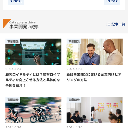
Next
Prev
Category archive
記事一覧
事業開発
の記事
事業開発
事業開発
2024.4.24
2024.4.24
顧客ロイヤルティとは？顧客ロイヤ
新規事業開発における企業向けヒア
ルティを向上させる方法と具体的な
リングの方法
事例を紹介！
事業開発
事業開発
2024.4.24
2024.4.24