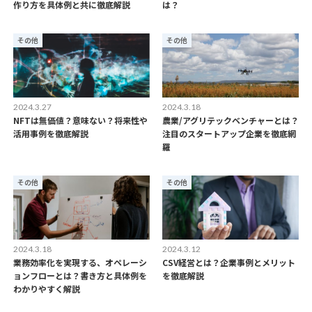
作り方を具体例と共に徹底解説
は？
その他
その他
2024.3.27
2024.3.18
NFTは無価値？意味ない？将来性や
農業/アグリテックベンチャーとは？
活用事例を徹底解説
注目のスタートアップ企業を徹底網
羅
その他
その他
2024.3.18
2024.3.12
業務効率化を実現する、オペレーシ
CSV経営とは？企業事例とメリット
ョンフローとは？書き方と具体例を
を徹底解説
わかりやすく解説